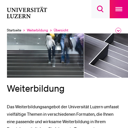
Open
main
Universität
Suchdialog
navigatio
LETZTE SUCHEN
öffnen
overlay
Luzern
Sie haben noch keine Suche getätigt.
Startseite
Weiterbildung
Übersicht
Ausk
Aktuell
Aktuell
des
ausgewählt
ausgewählt
DIE UNI FÜR…
Brea
Men
Schulklassen und Lehrpersonen
Studien­interessierte
Studierende
Forschende
Weiterbildung
Mitarbeitende
Alumni
Das Weiterbildungsangebot der Universität Luzern umfasst
Stellensuchende
vielfältige Themen in verschiedenen Formaten, die Ihnen
Förderer
eine passende und wirksame Weiterbildung in Ihrem
Medien