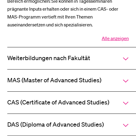
Bereich ermöglichen: Sie können in Tagesseminaren
prägnante Inputs erhalten oder sich in einem CAS- oder
MAS-Programm vertieft mit Ihren Themen
BELIEBTE INHALTE
auseinandersetzen und sich spezialisieren.
Vorlesungsverzeichnis
Alle anzeigen
Bibliothek
Alle
Sektionen
Sportangebot
des
Weiterbildungen nach Fakultät
Akkordeo
Menuplan Mensa
öffnen
Anmeldung und Zulassung
MAS (Master of Advanced Studies)
CAS (Certificate of Advanced Studies)
DAS (Diploma of Advanced Studies)