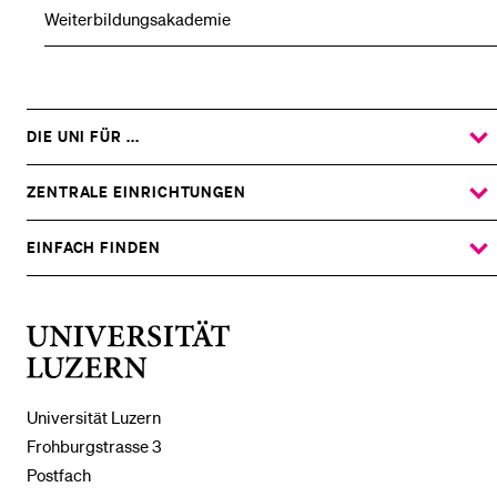
Weiterbildungsakademie
DIE UNI FÜR ...
ZEIGE
DAS
%1$S
UNTERMENÜ
ZENTRALE EINRICHTUNGEN
ZEIGE
DAS
%1$S
UNTERMENÜ
EINFACH FINDEN
ZEIGE
DAS
%1$S
UNTERMENÜ
Universität
Luzern
Universität Luzern
Frohburgstrasse 3
Postfach