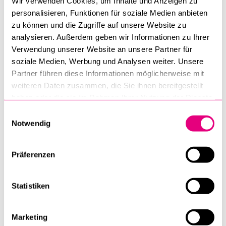
Wir verwenden Cookies, um Inhalte und Anzeigen zu
anderen Zwecke genutzt und nicht an Dritte
personalisieren, Funktionen für soziale Medien anbieten
weitergegeben. Der Newsletter ist
jederzeit kündbar
.
zu können und die Zugriffe auf unsere Website zu
BELIEBTE INHALTE
analysieren. Außerdem geben wir Informationen zu Ihrer
Vorlesungsverzeichnis
Magazin
Verwendung unserer Website an unsere Partner für
E-MAIL
*
soziale Medien, Werbung und Analysen weiter. Unsere
Bibliothek
Partner führen diese Informationen möglicherweise mit
Sportangebot
weiteren Daten zusammen, die Sie ihnen bereitgestellt
haben oder die sie im Rahmen Ihrer Nutzung der Dienste
Menuplan Mensa
gesammelt haben.
Einwilligungsauswahl
Anmeldung und Zulassung
Senden
Notwendig
Präferenzen
Anti-Roboter-Verifizierung
Hier klicken
Statistiken
Friendly
Captcha ⇗
«cogito» in Printform zugeschickt bekommen? Auch das
Marketing
ist möglich;
mehr Infos und Bestellung
.