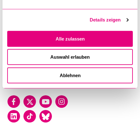
Ebenfalls kostenlos abonnieren – digital oder in
gedruckter Form – lässt sich der
Jahresbericht
.
Details zeigen
Alle zulassen
Auswahl erlauben
Universität
Luzern
Ablehnen
Facebook
Twitter
YouTube
Instagram
LinkedIn
TikTok
Bluesky