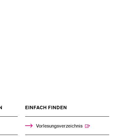
ZEIGE
ZEIGE
N
EINFACH FINDEN
DAS
DAS
%1$S
%1$S
UNTERMENÜ
UNTERMENÜ
Vorlesungsverzeichnis