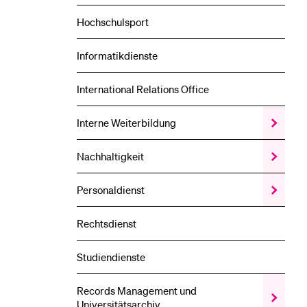
Hochschulsport
Informatikdienste
International Relations Office
Interne Weiterbildung
Zeige
das
Interne
Nachhaltigkeit
Zeige
Weiterbi
das
Unterme
Nachhalti
Personaldienst
Zeige
Unterme
das
Personald
Rechtsdienst
Unterme
Studiendienste
Records Management und
Zeige
Universitätsarchiv