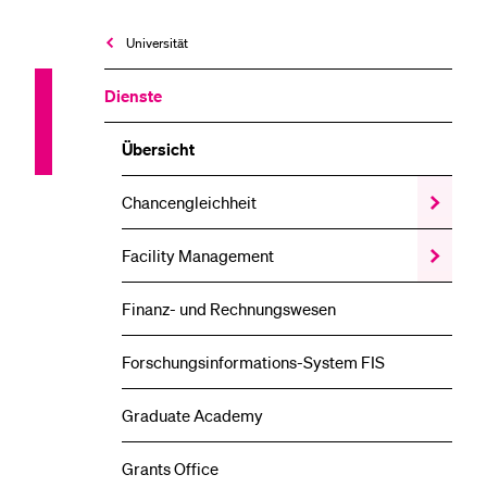
Universität
Dienste
Übersicht
Chancengleichheit
Zeige
das
Chanceng
Facility Management
Zeige
Unterme
das
Facility
Finanz- und Rechnungswesen
Managem
Unterme
Forschungs­informations-System FIS
Graduate Academy
Grants Office