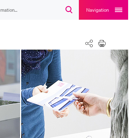
Open
main
Navigation
Suchdialog
navigation
öffnen
overlay
IEBTE INHALTE
Teilen
Drucken
lesungsverzeichnis
liothek
rtangebot
uplan Mensa