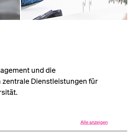
eldung und Zulassung
anagement und die
zentrale Dienstleistungen für
sität.
Alle anzeigen
Alle
Sektionen