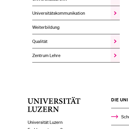
das
Records
Managem
Universitäts­kommunikation
Zeige
und
das
Universit
Universit
Weiterbildung
Unterme
kommunik
Unterme
Qualität
Zeige
das
Qualität
Zentrum Lehre
Zeige
Unterme
das
Zentrum
Lehre
Unterme
DIE UNI 
Universität
Luzern
Sch
Universität Luzern