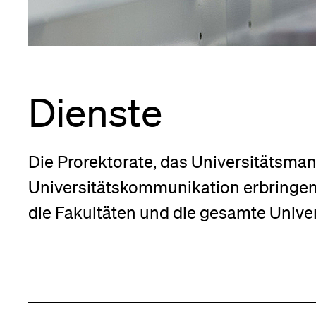
Forschende
Anm
Mitarbeitende
Dienste
Alumni
Die Prorektorate, das Universitätsm
leichheit
nü
Universitätskommunikation erbringen 
ent
Stellensuchende
die Fakultäten und die gesamte Univer
nü
Förderer