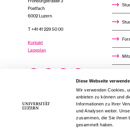
Frohburgstrasse 3
Stud
Postfach
6002 Luzern
Stu
T +41 41 229 50 00
For
Kontakt
Lageplan
Mit
Facebook
Twitter
YouTube
Instagram
Alu
Diese Webseite verwende
LinkedIn
TikTok
Bluesky
Ste
Wir verwenden Cookies, um
anbieten zu können und di
Informationen zu Ihrer Ve
För
und Analysen weiter. Unse
zusammen, die Sie ihnen b
Med
gesammelt haben.