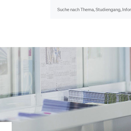
DIE UNI FÜR…
BEL
Schulklassen und
Vor
Lehrpersonen
Bib
Studien­interessierte
Spo
Studierende
Men