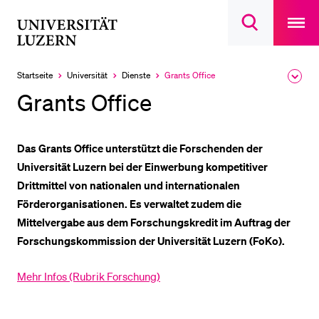
Open
main
Universität
Suchdialog
navigatio
LETZTE SUCHEN
öffnen
overlay
Luzern
Sie haben noch keine Suche getätigt.
Startseite
Universität
Dienste
Grants Office
Ausk
Aktuell
des
ausgewählt
DIE UNI FÜR…
Grants Office
Brea
Men
Schulklassen und Lehrpersonen
Studien­interessierte
Das Grants Office unterstützt die Forschenden der
Universität Luzern bei der Einwerbung kompetitiver
Studierende
Drittmittel von nationalen und internationalen
Forschende
Förderorganisationen. Es verwaltet zudem die
Mitarbeitende
Mittelvergabe aus dem Forschungskredit im Auftrag der
Forschungskommission der Universität Luzern (FoKo).
Alumni
Stellensuchende
Mehr Infos (Rubrik Forschung)
Förderer
Medien