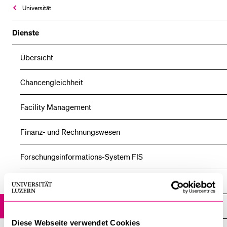
Universität
BELIEBTE INHALTE
Dienste
Vorlesungsverzeichnis
Übersicht
Bibliothek
Chancengleichheit
Sportangebot
Menuplan Mensa
Facility Management
Anmeldung und Zulassung
Finanz- und Rechnungswesen
Forschungs­informations-System FIS
Graduate Academy
Grants Office
Diese Webseite verwendet Cookies