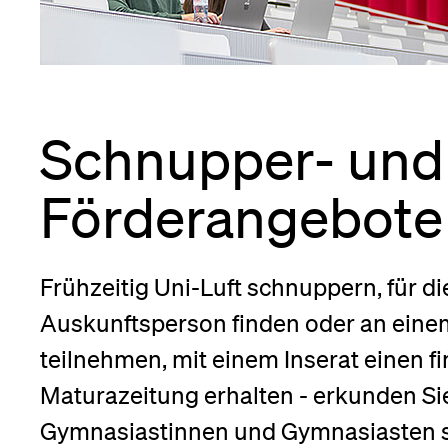
Forschende
Anm
Mitarbeitende
Schnupper- und
Förderangebote
Alumni
nü
nü
staltungen
Frühzeitig Uni-Luft schnuppern, für di
nü
Stellensuchende
Auskunftsperson finden oder an ei
teilnehmen, mit einem Inserat einen fi
Maturazeitung erhalten - erkunden Si
Förderer
Gymnasiastinnen und Gymnasiasten 
staltungen,