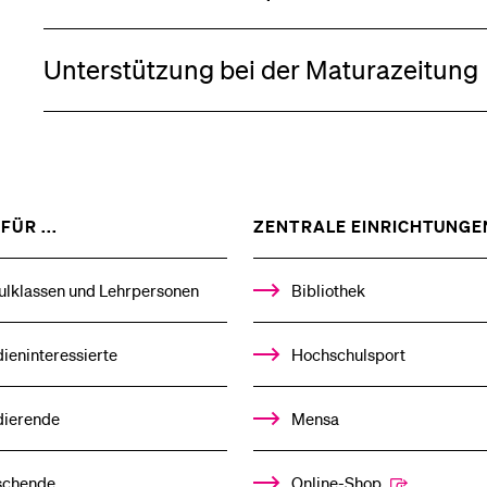
Unterstützung bei der Maturazeitung
ZEIGE
FÜR ...
ZENTRALE EINRICHTUNGE
DAS
%1$S
UNTERMENÜ
ell
ulklassen und Lehrpersonen
Bibliothek
gewählt
ieninteressierte
Hochschulsport
dierende
Mensa
schende
Online-Shop