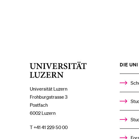
DIE UNI 
Universität
Luzern
Aktu
Sch
Universität Luzern
aus
Frohburgstrasse 3
Stud
Postfach
6002 Luzern
Stu
T +41 41 229 50 00
For