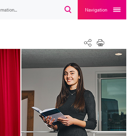
Open
main
Navigation
Suchdialog
navigation
öffnen
overlay
IEBTE INHALTE
Teilen
Drucken
lesungsverzeichnis
liothek
rtangebot
uplan Mensa