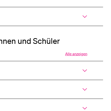
innen und Schüler
Alle anzeigen
Alle
Sektionen
des
Akkordeons
öffnen