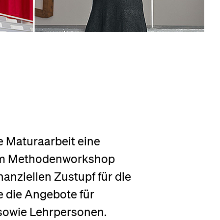
eldung und Zulassung
e Maturaarbeit eine
nem Methodenworkshop
nanziellen Zustupf für die
e die Angebote für
sowie Lehrpersonen.