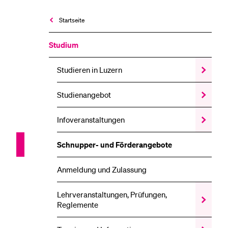
Startseite
Studium
Studieren in Luzern
Zeige
das
Studieren
Studien­angebot
Zeige
in
das
Luzern
Studien­
Unterme
Infoveranstaltungen
Zeige
angebot
das
Unterme
Infoveran
Schnupper- und Förderangebote
Unterme
Anmeldung und Zulassung
Lehrveranstaltungen, Prüfungen,
Zeige
Reglemente
das
Lehrveran