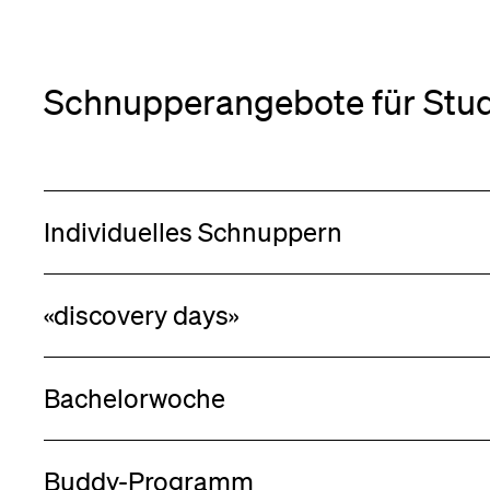
,
te
nü
Medien
onen
Schnupperangebote für Stud
nü
nü
Individuelles Schnuppern
«discovery days»
Bachelorwoche
Buddy-Programm