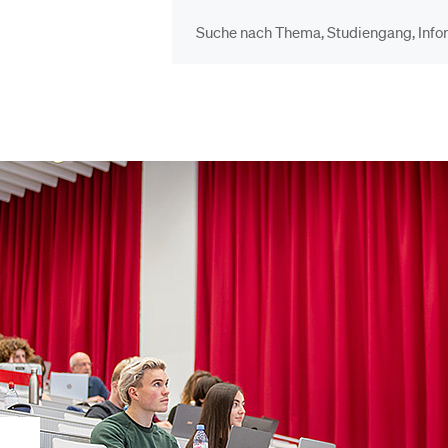
DIE UNI FÜR…
BEL
Schulklassen und
Vor
Lehrpersonen
Bib
Studien­interessierte
Spo
Studierende
Men