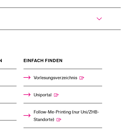
ZEIGE
ZEIGE
N
EINFACH FINDEN
DAS
DAS
%1$S
%1$S
UNTERMENÜ
UNTERMENÜ
Vorlesungsverzeichnis
Uniportal
Follow-Me-Printing­ ­(nur Uni/ZHB-
Standorte)