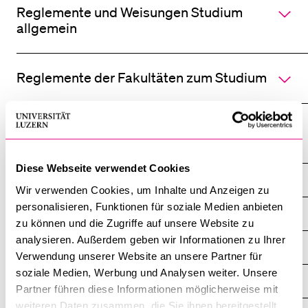
des
Reglemente und Weisungen Studium
Akkordeo
öffnen
allgemein
BELIEBTE INHALTE
Vorlesungsverzeichnis
Reglemente der Fakultäten zum Studium
Bibliothek
Sportangebot
Menuplan Mensa
Studium
Anmeldung und Zulassung
Diese Webseite verwendet Cookies
Lehrveranstaltungen, Prüfungen, Reglemente
Wir verwenden Cookies, um Inhalte und Anzeigen zu
personalisieren, Funktionen für soziale Medien anbieten
Theologische Fakultät
zu können und die Zugriffe auf unsere Website zu
analysieren. Außerdem geben wir Informationen zu Ihrer
Kultur- und Sozial­wissenschaftliche Fakultät
Verwendung unserer Website an unsere Partner für
soziale Medien, Werbung und Analysen weiter. Unsere
Rechts­wissenschaftliche Fakultät
Partner führen diese Informationen möglicherweise mit
weiteren Daten zusammen, die Sie ihnen bereitgestellt