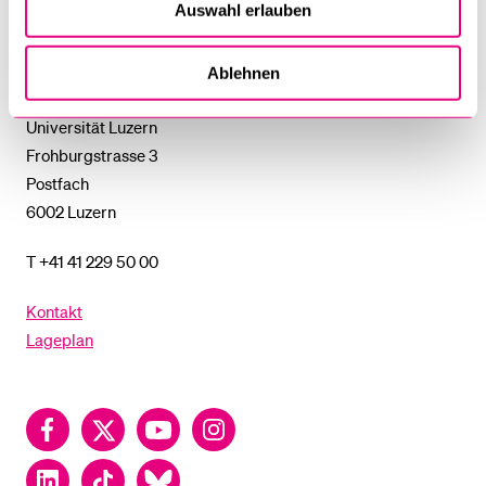
%1$S
Auswahl erlauben
UNTERMENÜ
Universität
Luzern
Ablehnen
Universität Luzern
Frohburgstrasse 3
Postfach
6002 Luzern
T +41 41 229 50 00
Kontakt
Lageplan
Facebook
Twitter
YouTube
Instagram
LinkedIn
TikTok
Bluesky