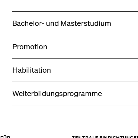
Forschende
Anm
Bachelor- und Masterstudium
Mitarbeitende
Promotion
Alumni
Habilitation
Stellensuchende
Weiterbildungsprogramme
Förderer
ZEIGE
FÜR ...
ZENTRALE EINRICHTUNGE