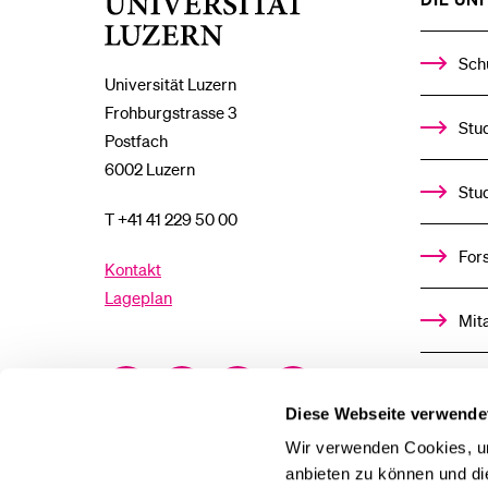
Universität
Luzern
Sch
Universität Luzern
Frohburgstrasse 3
Stud
Postfach
6002 Luzern
Stu
T +41 41 229 50 00
For
Kontakt
Lageplan
Mit
Facebook
Twitter
YouTube
Instagram
Alu
Diese Webseite verwende
LinkedIn
TikTok
Bluesky
Ste
Wir verwenden Cookies, um
anbieten zu können und di