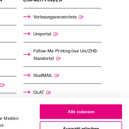
DAS
DAS
%1$S
%1$S
UNTERMENÜ
UNTERMENÜ
Vorlesungsverzeichnis
Uniportal
Follow-Me-Printing­ ­(nur Uni/ZHB-
Standorte)
StudMAIL
OLAT
Alle zulassen
le Medien
ir
Auswahl erlauben