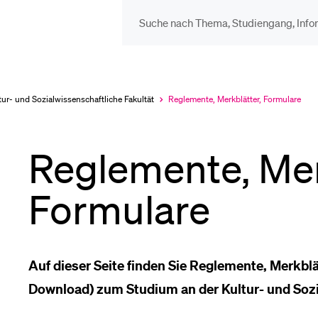
DIE UNI FÜR…
BEL
Schulklassen und
Vor
tur- und Sozial­wissenschaftliche Fakultät
Reglemente, Merkblätter, Formulare
Aktuell
ausgewählt
Lehrpersonen
Reglemente, Mer
Bib
Studien­interessierte
Formulare
Spo
Studierende
Auf dieser Seite finden Sie Reglemente, Merkb
Men
Download) zum Studium an der Kultur- und Sozi