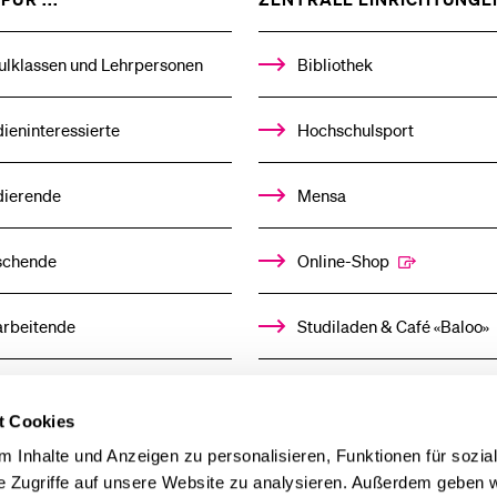
DAS
%1$S
Medien
UNTERMENÜ
ulklassen und Lehrpersonen
Bibliothek
ieninteressierte
Hochschulsport
dierende
Mensa
schende
Online-Shop
arbeitende
Studiladen & Café «Baloo»
mni
Kindertagesstätte
t Cookies
llensuchende
 Inhalte und Anzeigen zu personalisieren, Funktionen für sozia
e Zugriffe auf unsere Website zu analysieren. Außerdem geben w