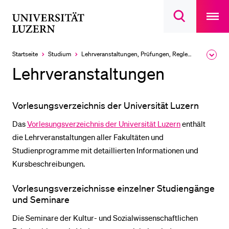
Open
main
Universität
Suchdialog
navigatio
LETZTE SUCHEN
öffnen
overlay
Luzern
Sie haben noch keine Suche getätigt.
Startseite
Studium
Lehrveranstaltungen, Prüfungen, Reglemente
Ausk
des
DIE UNI FÜR…
Lehrveranstaltungen
Brea
Men
Schulklassen und Lehrpersonen
Vorlesungsverzeichnis der Universität Luzern
Studien­interessierte
Studierende
Das
Vorlesungsverzeichnis der Universität Luzern
enthält
die Lehrveranstaltungen aller Fakultäten und
Forschende
Studienprogramme mit detaillierten Informationen und
Mitarbeitende
Kursbeschreibungen.
Alumni
Vorlesungsverzeichnisse einzelner Studiengänge
Stellensuchende
und Seminare
Förderer
Die Seminare der Kultur- und Sozialwissenschaftlichen
Medien