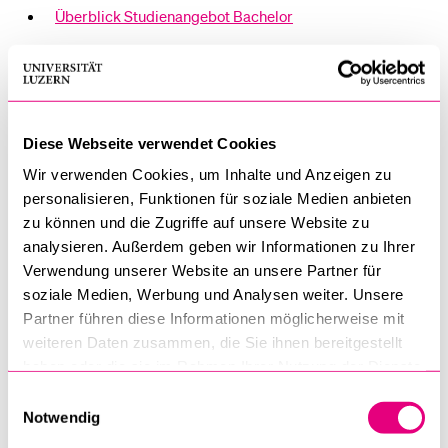
Überblick Studienangebot Bachelor
Überblick Studienangebot Master
Anmeldung zu den Lehrveranstaltungen
Diese Webseite verwendet Cookies
Für Lehrveranstaltungen der KSF ist eine Online-Anmeldung
Wir verwenden Cookies, um Inhalte und Anzeigen zu
obligatorisch. Ohne angemeldet zu sein, ist es nicht möglich,
personalisieren, Funktionen für soziale Medien anbieten
eine Lehrveranstaltung zu besuchen und Credits zu
zu können und die Zugriffe auf unsere Website zu
erwerben. Der Anmeldezeitraum startet jeweils zwei
analysieren. Außerdem geben wir Informationen zu Ihrer
Verwendung unserer Website an unsere Partner für
Wochen vor Semesterbeginn (montags) und endet am
soziale Medien, Werbung und Analysen weiter. Unsere
Freitag der zweiten Semesterwoche. Während dieser Zeit
Partner führen diese Informationen möglicherweise mit
kann sowohl eine Anmeldung als auch eine Abmeldung
weiteren Daten zusammen, die Sie ihnen bereitgestellt
vorgenommen werden, danach wird das Anmeldetool
haben oder die sie im Rahmen Ihrer Nutzung der Dienste
gesperrt.
gesammelt haben.
Einwilligungsauswahl
Notwendig
Die Online-Anmeldung für alle Lehrveranstaltungen