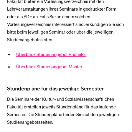
Fakultät bieten ein Vorlesungsverzeichnis mit den
Lehrveranstaltungen ihres Seminars in gedruckter Form
oder als PDF an. Falls Sie an einem solchen
BELIEBTE INHALTE
Vorlesungsverzeichnis interessiert sind, erkundigen Sie sich
Vorlesungsverzeichnis
bitte beim jeweiligen Seminar oder über die jeweiligen
Bibliothek
Studienangebotsseiten.
Sportangebot
Überblick Studienangebot Bachelor
Menuplan Mensa
Überblick Studienangebot Master
Anmeldung und Zulassung
Stundenpläne für das jeweilige Semester
Die Seminare der Kultur- und Sozialwissenschaftlichen
Fakultät erstellen jeweils Stundenpläne für das laufende
Semester. Die Stundenpläne finden Sie auf den jeweiligen
Studienangebotsseiten.