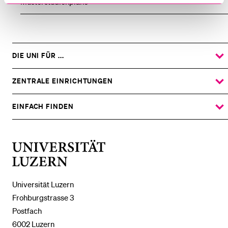
Musterstudienpläne
DIE UNI FÜR ...
ZEIGE
DAS
%1$S
UNTERMENÜ
ZENTRALE EINRICHTUNGEN
ZEIGE
DAS
%1$S
UNTERMENÜ
EINFACH FINDEN
ZEIGE
DAS
%1$S
UNTERMENÜ
Universität
Luzern
Universität Luzern
Frohburgstrasse 3
Postfach
6002 Luzern