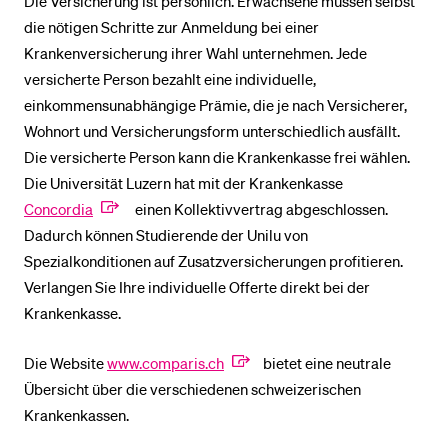
Die Versicherung ist persönlich. Erwachsene müssen selbst
die nötigen Schritte zur Anmeldung bei einer
Krankenversicherung ihrer Wahl unternehmen. Jede
BELIEBTE INHALTE
versicherte Person bezahlt eine individuelle,
Vorlesungsverzeichnis
einkommensunabhängige Prämie, die je nach Versicherer,
Bibliothek
Wohnort und Versicherungsform unterschiedlich ausfällt.
Die versicherte Person kann die Krankenkasse frei wählen.
Sportangebot
Die Universität Luzern hat mit der Krankenkasse
Menuplan Mensa
Concordia
einen Kollektivvertrag abgeschlossen.
Anmeldung und Zulassung
Dadurch können Studierende der Unilu von
Spezialkonditionen auf Zusatzversicherungen profitieren.
Verlangen Sie Ihre individuelle Offerte direkt bei der
Krankenkasse.
Die Website
www.comparis.ch
bietet eine neutrale
Übersicht über die verschiedenen schweizerischen
Krankenkassen.