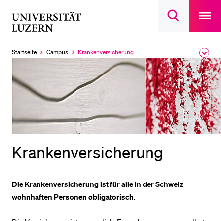
Open
main
Universität
Suchdialog
navigatio
LETZTE SUCHEN
öffnen
overlay
Luzern
Sie haben noch keine Suche getätigt.
Startseite
Campus
Krankenversicherung
Ausk
Aktuell
des
ausgewählt
DIE UNI FÜR…
Brea
Men
Schulklassen und Lehrpersonen
Studien­interessierte
Studierende
Forschende
Krankenversicherung
Mitarbeitende
Alumni
Die Krankenversicherung ist für alle in der Schweiz
Stellensuchende
wohnhaften Personen obligatorisch.
Förderer
Medien