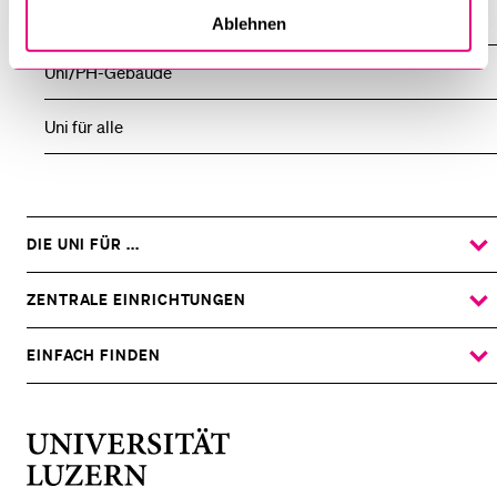
Homecoming Party
Ablehnen
Uni/PH-Gebäude
Uni für alle
DIE UNI FÜR ...
ZEIGE
DAS
%1$S
UNTERMENÜ
ZENTRALE EINRICHTUNGEN
ZEIGE
DAS
%1$S
UNTERMENÜ
EINFACH FINDEN
ZEIGE
DAS
%1$S
UNTERMENÜ
Universität
Luzern