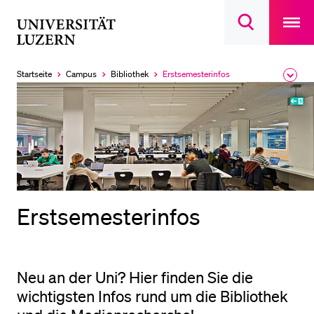
Open
main
Universität
Suchdialog
navigatio
LETZTE SUCHEN
öffnen
overlay
Luzern
Sie haben noch keine Suche getätigt.
Startseite
Campus
Bibliothek
Erstsemesterinfos
Ausk
Aktuell
des
ausgewählt
DIE UNI FÜR…
Brea
Men
Schulklassen und Lehrpersonen
Studien­interessierte
Studierende
Forschende
Erstsemesterinfos
Mitarbeitende
Alumni
Stellensuchende
Neu an der Uni? Hier finden Sie die
Förderer
wichtigsten Infos rund um die Bibliothek
Medien