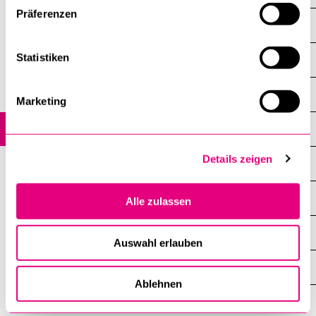
Präferenzen
Bibliothek
Statistiken
News
Rechercheportal swisscovery
Marketing
Erstsemesterinfos
Details zeigen
Studierende
Forschende
Alle zulassen
Administratives Personal
Auswahl erlauben
Ihre Bibliothek im Uni/PH-Gebäude
Ablehnen
Kursangebot