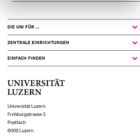
DIE UNI FÜR ...
ZEIGE
DAS
%1$S
UNTERMENÜ
ZENTRALE EINRICHTUNGEN
ZEIGE
DAS
%1$S
UNTERMENÜ
EINFACH FINDEN
ZEIGE
DAS
%1$S
UNTERMENÜ
Universität
Luzern
Universität Luzern
Frohburgstrasse 3
Postfach
6002 Luzern