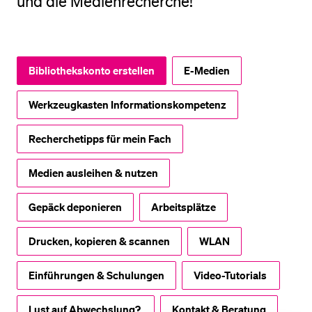
und die Medienrecherche!
BELIEBTE INHALTE
Vorlesungsverzeichnis
Bibliothekskonto erstellen
E-Medien
Bibliothek
Werkzeugkasten Informationskompetenz
Sportangebot
Menuplan Mensa
Recherchetipps für mein Fach
Anmeldung und Zulassung
Medien ausleihen & nutzen
Gepäck deponieren
Arbeitsplätze
Drucken, kopieren & scannen
WLAN
Einführungen & Schulungen
Video-Tutorials
Lust auf Abwechslung?
Kontakt & Beratung