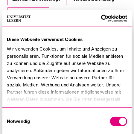
Öffnungszeiten
Bibliothekskonto erstellen
Diese Webseite verwendet Cookies
Wir verwenden Cookies, um Inhalte und Anzeigen zu
Ihre CampusCard ist auch Ihre Bibliothekskarte. Um Bücher
personalisieren, Funktionen für soziale Medien anbieten
ausleihen zu können, müssen Sie sich einmalig mit Ihrer
Switch
zu können und die Zugriffe auf unsere Website zu
edu-ID
bei SLSP registrieren. Geben Sie idealerweise
analysieren. Außerdem geben wir Informationen zu Ihrer
zusätzlich zur unilu-Mailadresse eine private E-Mailadresse an.
Verwendung unserer Website an unsere Partner für
soziale Medien, Werbung und Analysen weiter. Unsere
Anleitung
Registrierung für Studierende und Mitarbeitende der
Partner führen diese Informationen möglicherweise mit
Universität Luzern
weiteren Daten zusammen, die Sie ihnen bereitgestellt
haben oder die sie im Rahmen Ihrer Nutzung der Dienste
Mehr Infos zur Registrierung
gesammelt haben.
Einwilligungsauswahl
Notwendig
Campus