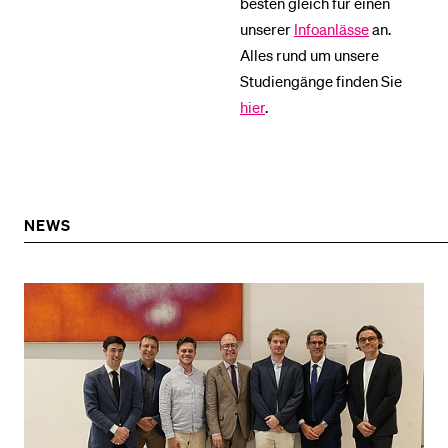
besten gleich für einen
unserer
Infoanlässe
an.
Alles rund um unsere
BELIEBTE INHALTE
Studiengänge finden Sie
Vorlesungsverzeichnis
hier
.
Bibliothek
Sportangebot
Menuplan Mensa
NEWS
Anmeldung und Zulassung