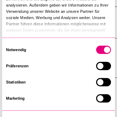
analysieren. Außerdem geben wir Informationen zu Ihrer
Verwendung unserer Website an unsere Partner für
Law and the Humanities World
soziale Medien, Werbung und Analysen weiter. Unsere
Partner führen diese Informationen möglicherweise mit
1. – 2. September 2026
weiteren Daten zusammen, die Sie ihnen bereitgestellt
haben oder die sie im Rahmen Ihrer Nutzung der Dienste
gesammelt haben.
Einwilligungsauswahl
«Energie!» Lesung von Seraina
Notwendig
Kobler und Debatte
Präferenzen
14. September 2026
Statistiken
Marketing
Kontakt
Universität Luzern