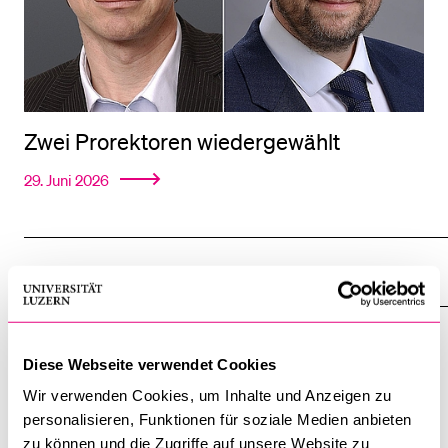
Zwei Prorektoren wiedergewählt
29. Juni 2026
VERANSTALTUNGEN
Diplomfeier der
Diese Webseite verwendet Cookies
Rechtswissenschaftlichen Fakultät
Wir verwenden Cookies, um Inhalte und Anzeigen zu
personalisieren, Funktionen für soziale Medien anbieten
21. August 2026
zu können und die Zugriffe auf unsere Website zu