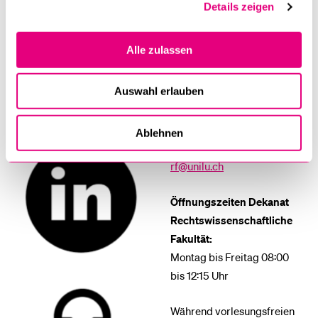
Rechtswissenschaftliche
Details zeigen
Fakultät
Dekanat
Alle zulassen
Frohburgstrasse 3, Raum
4.A04
Auswahl erlauben
Postfach
6002 Luzern
Ablehnen
T +41 41 229 53 00
rf@unilu.ch
Öffnungszeiten Dekanat
Rechtswissenschaftliche
Fakultät:
Montag bis Freitag 08:00
bis 12:15 Uhr
Während vorlesungsfreien