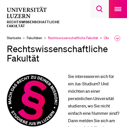
Open
main
Universität
Suchdialog
navigatio
LETZTE SUCHEN
öffnen
overlay
Luzern
RECHTS­­WISSENSCHAFTLICHE
Sie haben noch keine Suche getätigt.
FAKULTÄT
DIE UNI FÜR…
Startseite
Fakultäten
Rechtswissenschaftliche Fakultät
Übersicht
Ausk
Aktuell
Aktuell
des
ausgewählt
ausgewählt
Rechts­­wissenschaftliche
Schulklassen und Lehrpersonen
Brea
Men
Fakultät
Studien­interessierte
Studierende
Sie interessieren sich für
Forschende
ein Jus-Studium? Und
Mitarbeitende
möchten an einer
Alumni
persönlichen Universität
studieren, wo Sie nicht
Stellensuchende
einfach eine Nummer sind?
Förderer
Dann melden Sie sich am
Medien