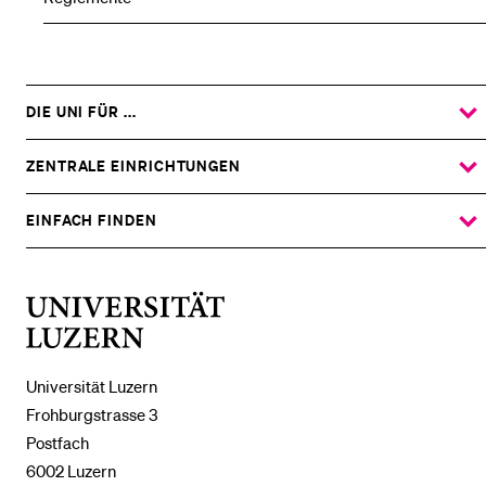
DIE UNI FÜR ...
ZEIGE
DAS
%1$S
UNTERMENÜ
ZENTRALE EINRICHTUNGEN
ZEIGE
DAS
%1$S
UNTERMENÜ
EINFACH FINDEN
ZEIGE
DAS
%1$S
UNTERMENÜ
Universität
Luzern
Universität Luzern
Frohburgstrasse 3
Postfach
6002 Luzern