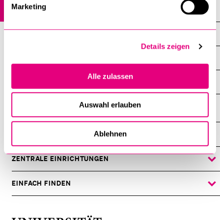
Marketing
Agenda
Veranstaltungsreihen
Details zeigen
Angebote für Gymnasialklassen
Alle zulassen
Archiv
Auswahl erlauben
Ablehnen
DIE UNI FÜR ...
ZEIGE
DAS
%1$S
UNTERMENÜ
ZENTRALE EINRICHTUNGEN
ZEIGE
DAS
%1$S
UNTERMENÜ
EINFACH FINDEN
ZEIGE
DAS
%1$S
UNTERMENÜ