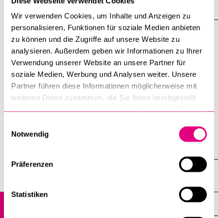
Diese Webseite verwendet Cookies
Geneva.
Wir verwenden Cookies, um Inhalte und Anzeigen zu
personalisieren, Funktionen für soziale Medien anbieten
«Energie!» Lesung von Seraina Kobler
zu können und die Zugriffe auf unsere Website zu
und Debatte
analysieren. Außerdem geben wir Informationen zu Ihrer
Verwendung unserer Website an unsere Partner für
14. September 2026
soziale Medien, Werbung und Analysen weiter. Unsere
Partner führen diese Informationen möglicherweise mit
Lesung der Autorin Seraina Kobler mit anschliessender
weiteren Daten zusammen, die Sie ihnen bereitgestellt
Diskussion mit Prof. Dr. Boris Previšić, Seraina Kobler und
haben oder die sie im Rahmen Ihrer Nutzung der Dienste
Prof. Dr. Max Baumgart. Der Anlass ist Teil der zwei
gesammelt haben.
Einwilligungsauswahl
Themenabende «Alpen – Energie – Innovation» zu alpiner
Notwendig
Identität und ihrer Bedeutung für die Schweiz.
Präferenzen
Rechtswissenschaftliche Fakultät
Statistiken
Veranstaltungen