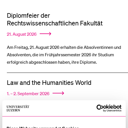
Diplomfeier der
BELIEBTE INHALTE
Rechtswissenschaftlichen Fakultät
Vorlesungsverzeichnis
21. August 2026
Bibliothek
Sportangebot
Am Freitag, 21. August 2026 erhalten die Absolventinnen und
Absolventen, die im Frühjahrssemester 2026 ihr Studium
Menuplan Mensa
erfolgreich abgeschlossen haben, ihre Diplome.
Anmeldung und Zulassung
Law and the Humanities World
1. – 2. September 2026
Conference of the Swiss Law and Humanities Hub, hosted by
the Institute for Interdisciplinary Legal Studies in
cooperation with the Art-Law Centre of the University of