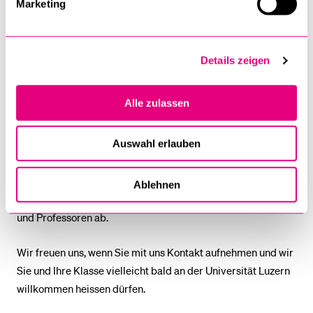
Marketing
um Geist?
Was motiviert
Menschen?
Details zeigen
Alle zulassen
Auswahl erlauben
Je mehr Angaben Sie machen können (gewünschtes Thema,
mögliche Daten, Anzahl der Schüler/innen etc.), desto
besser. Ob ein Referat / Workshop zustande kommt, hängt
Ablehnen
von den freien Kapazitäten der beteiligten Professorinnen
und Professoren ab.
Wir freuen uns, wenn Sie mit uns Kontakt aufnehmen und wir
Sie und Ihre Klasse vielleicht bald an der Universität Luzern
willkommen heissen dürfen.