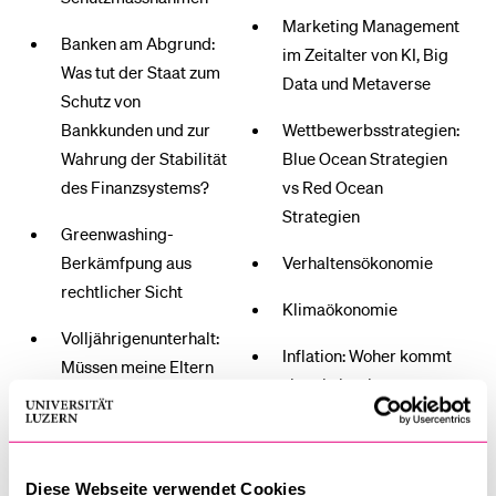
Marketing Management
Banken am Abgrund:
im Zeitalter von KI, Big
Was tut der Staat zum
Data und Metaverse
Schutz von
Bankkunden und zur
Wettbewerbsstrategien:
Wahrung der Stabilität
Blue Ocean Strategien
des Finanzsystems?
vs Red Ocean
Strategien
Greenwashing-
Berkämfpung aus
Verhaltensökonomie
rechtlicher Sicht
Klimaökonomie
Volljährigenunterhalt:
Inflation: Woher kommt
Müssen meine Eltern
sie, wie ist sie zu
mein Studium
bewerten und wie
finanzieren?
bekämpft man sie?
Schönheitsoperationen
China: Innert 40 Jahre
Diese Webseite verwendet Cookies