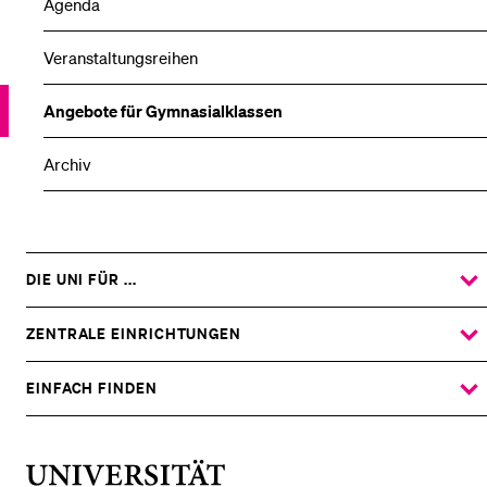
Agenda
Veranstaltungsreihen
Angebote für Gymnasialklassen
Archiv
DIE UNI FÜR ...
ZEIGE
DAS
%1$S
UNTERMENÜ
ZENTRALE EINRICHTUNGEN
ZEIGE
DAS
%1$S
UNTERMENÜ
EINFACH FINDEN
ZEIGE
DAS
%1$S
UNTERMENÜ
Universität