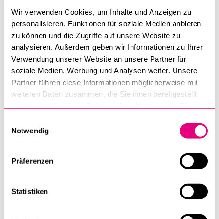
bei Minderjährigen:
zur grössten Wirtschaft
Wir verwenden Cookies, um Inhalte und Anzeigen zu
Rechtliche Grenzen.
der Welt. Wie geht es
personalisieren, Funktionen für soziale Medien anbieten
Wenn der Grossvater
nun weiter?
zu können und die Zugriffe auf unsere Website zu
zum Raser wird: Wer
analysieren. Außerdem geben wir Informationen zu Ihrer
Die Rückkehr der
Verwendung unserer Website an unsere Partner für
haftet, wenn
Verschuldung
soziale Medien, Werbung und Analysen weiter. Unsere
Demenzkranke
Partner führen diese Informationen möglicherweise mit
Schaden verursachen?
Einkommensverteilung
weiteren Daten zusammen, die Sie ihnen bereitgestellt
haben oder die sie im Rahmen Ihrer Nutzung der Dienste
Erlauben uns Daten
gesammelt haben.
Einwilligungsauswahl
neue Antworten auf alte
Notwendig
Fragen?
Das Huhn und das Ei –
Präferenzen
Herausforderungen der
empirischen Forschung
Statistiken
Worum geht es bei der
BWL: um Geld und/oder