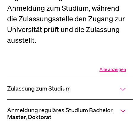
Anmeldung zum Studium, während
BELIEBTE INHALTE
die Zulassungsstelle den Zugang zur
Vorlesungsverzeichnis
Universität prüft und die Zulassung
Bibliothek
ausstellt.
Sportangebot
Menuplan Mensa
Anmeldung und Zulassung
Alle anzeigen
Alle
Sektionen
des
Zulassung zum Studium
Akkordeo
öffnen
Anmeldung reguläres Studium Bachelor,
Master, Doktorat