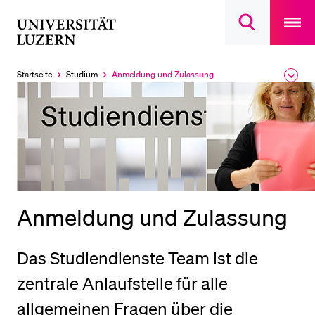
Open
main
Universität
Suchdialog
navigatio
LETZTE SUCHEN
öffnen
overlay
Luzern
Sie haben noch keine Suche getätigt.
Startseite
Studium
Anmeldung und Zulassung
Ausk
Aktuell
des
ausgewählt
DIE UNI FÜR…
Brea
Men
Schulklassen und Lehrpersonen
Studien­interessierte
Studierende
Forschende
Anmeldung und Zulassung
Mitarbeitende
Alumni
Das Studiendienste Team ist die
Stellensuchende
zentrale Anlaufstelle für alle
Förderer
allgemeinen Fragen über die
Medien