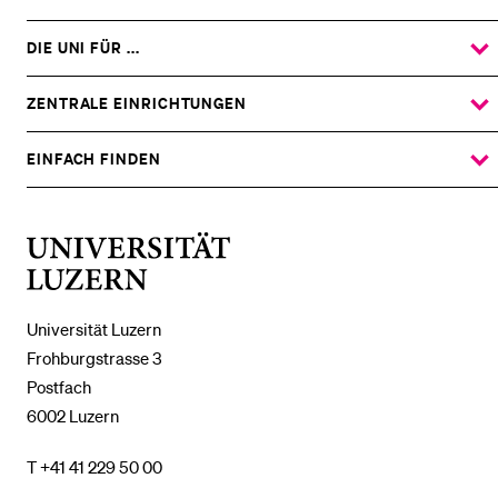
DIE UNI FÜR ...
ZEIGE
DAS
%1$S
UNTERMENÜ
ZENTRALE EINRICHTUNGEN
ZEIGE
DAS
%1$S
UNTERMENÜ
EINFACH FINDEN
ZEIGE
DAS
%1$S
UNTERMENÜ
Universität
Luzern
Universität Luzern
Frohburgstrasse 3
Postfach
6002 Luzern
T +41 41 229 50 00