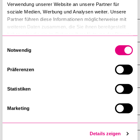
Verwendung unserer Website an unsere Partner für
Semesterrechnung und Immatrikulation
soziale Medien, Werbung und Analysen weiter. Unsere
Partner führen diese Informationen möglicherweise mit
weiteren Daten zusammen, die Sie ihnen bereitgestellt
Semesterdaten und Informationstage
haben oder die sie im Rahmen Ihrer Nutzung der Dienste
gesammelt haben.
Einwilligungsauswahl
Notwendig
Studienfachwechsel
Präferenzen
Internationale Studierende
Statistiken
Startseite
Marketing
Studium
Details zeigen
Studieren in Luzern