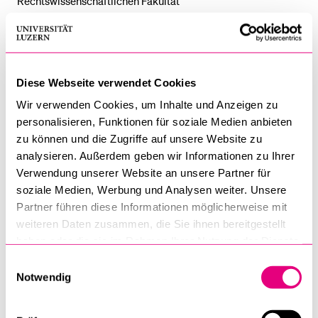
Rechtswissenschaftlichen Fakultät
Wirtschafts­wissenschaftliche Fakultät
Diese Webseite verwendet Cookies
Wir verwenden Cookies, um Inhalte und Anzeigen zu
Alumni im Gespräch: Interviews mit Alumni der
personalisieren, Funktionen für soziale Medien anbieten
Wirtschftswissenschaftlichen Fakultät
zu können und die Zugriffe auf unsere Website zu
analysieren. Außerdem geben wir Informationen zu Ihrer
Verwendung unserer Website an unsere Partner für
soziale Medien, Werbung und Analysen weiter. Unsere
Fakultät für Gesundheits­wissenschaften
Partner führen diese Informationen möglicherweise mit
weiteren Daten zusammen, die Sie ihnen bereitgestellt
und Medizin
haben oder die sie im Rahmen Ihrer Nutzung der Dienste
Alumni im Gespräch: Interviews mit Alumni
gesammelt haben.
Einwilligungsauswahl
Gesundheitswissenschaften und Medizin
Notwendig