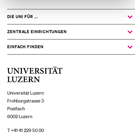
DIE UNI FÜR ...
ZEIGE
DAS
%1$S
UNTERMENÜ
ZENTRALE EINRICHTUNGEN
ZEIGE
DAS
%1$S
UNTERMENÜ
EINFACH FINDEN
ZEIGE
DAS
%1$S
UNTERMENÜ
Universität
Luzern
Universität Luzern
Frohburgstrasse 3
Postfach
6002 Luzern
T +41 41 229 50 00