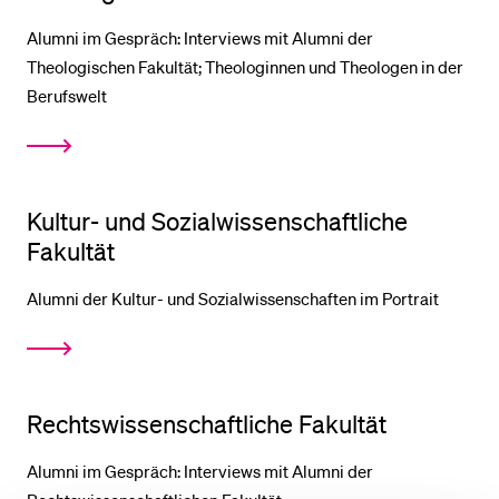
Alumni im Gespräch: Interviews mit Alumni der
BELIEBTE INHALTE
Theologischen Fakultät; Theologinnen und Theologen in der
Berufswelt
Vorlesungsverzeichnis
Bibliothek
Sportangebot
Kultur- und Sozial­wissenschaftliche
Menuplan Mensa
Fakultät
Anmeldung und Zulassung
Alumni der Kultur- und Sozialwissenschaften im Portrait
Rechts­wissenschaftliche Fakultät
Alumni im Gespräch: Interviews mit Alumni der