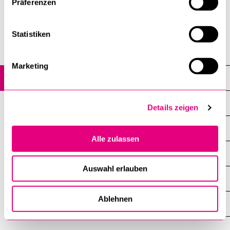
Präferenzen
Statistiken
Studieren in Luzern
Marketing
Stimmen von Absolventinnen und Absolventen
Theologische Fakultät
Details zeigen
Kultur- und Sozial­wissenschaftliche Fakultät
Alle zulassen
Rechts­wissenschaftliche Fakultät
Auswahl erlauben
Wirtschafts­wissenschaftliche Fakultät
Ablehnen
Fakultät für Gesundheits­wissenschaften und Medizin