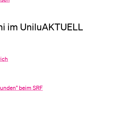
mni im UniluAKTUELL
rich
stunden" beim SRF