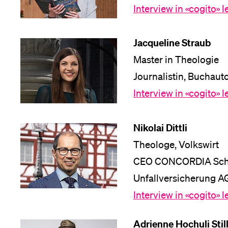
Interview in «cogito» 
Medien
Jacqueline Straub
Master in Theologie
Journalistin, Buchaut
Interview in «cogito» 
Nikolai Dittli
Theologe, Volkswirt
CEO CONCORDIA Schw
Unfallversicherung A
Interview in «cogito» 
Adrienne Hochuli Stil