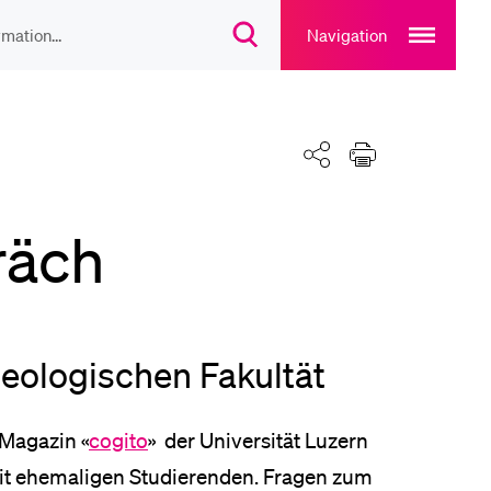
Open
main
Navigation
Suchdialog
navigation
öffnen
overlay
IEBTE INHALTE
Teilen
Drucken
lesungsverzeichnis
räch
liothek
rtangebot
heologischen Fakultät
uplan Mensa
 Magazin «
cogito
» der Universität Luzern
it ehemaligen Studierenden. Fragen zum