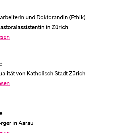
arbeiterin und Doktorandin (Ethik)
astoralassistentin in Zürich
lesen
e
tualität von Katholisch Stadt Zürich
lesen
e
orger in Aarau
lesen