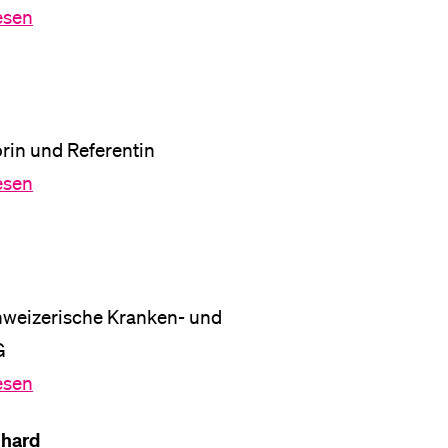
lesen
orin und Referentin
lesen
eizerische Kranken- und
G
lesen
lhard