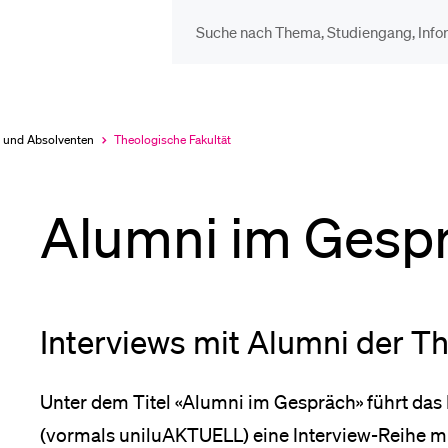
DIE UNI FÜR…
BEL
Schulklassen und
Vor
 und Absolventen
Theologische Fakultät
Aktuell
ausgewählt
Lehrpersonen
Alumni im Gesp
Bib
Studien­interessierte
Spo
Interviews mit Alumni der T
Studierende
Men
Unter dem Titel «Alumni im Gespräch» führt das
(vormals uniluAKTUELL) eine Interview-Reihe m