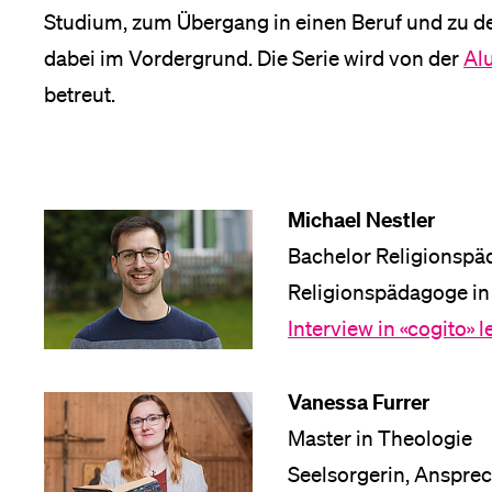
Forschende
Studium, zum Übergang in einen Beruf und zu d
Anm
dabei im Vordergrund. Die Serie wird von der
Al
betreut.
Mitarbeitende
Alumni
Michael Nestler
Bachelor Religionspä
Religionspädagoge in 
Stellensuchende
Interview in «cogito» 
Vanessa Furrer
Förderer
Master in Theologie
Seelsorgerin, Anspre