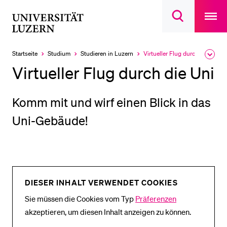
Open
main
Universität
Suchdialog
navigatio
LETZTE SUCHEN
öffnen
overlay
Luzern
Sie haben noch keine Suche getätigt.
Startseite
Studium
Studieren in Luzern
Virtueller Flug durch die Uni
Ausk
Aktuell
des
ausgewählt
DIE UNI FÜR…
Virtueller Flug durch die Uni
Brea
Men
Schulklassen und Lehrpersonen
Komm mit und wirf einen Blick in das
Studien­interessierte
Uni-Gebäude!
Studierende
Forschende
Mitarbeitende
Alumni
DIESER INHALT VERWENDET COOKIES
Stellensuchende
Sie müssen die Cookies vom Typ
Präferenzen
Förderer
akzeptieren, um diesen Inhalt anzeigen zu können.
Medien