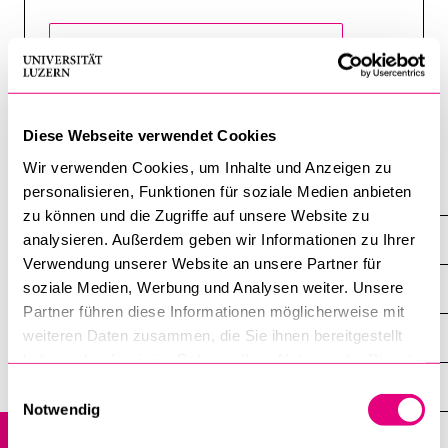
Cookie Einstellungen anzeigen
BELIEBTE INHALTE
Vorlesungsverzeichnis
Bibliothek
Diese Webseite verwendet Cookies
Sportangebot
Wir verwenden Cookies, um Inhalte und Anzeigen zu
personalisieren, Funktionen für soziale Medien anbieten
Studium
Menuplan Mensa
zu können und die Zugriffe auf unsere Website zu
Anmeldung und Zulassung
Studieren in Luzern
analysieren. Außerdem geben wir Informationen zu Ihrer
Verwendung unserer Website an unsere Partner für
soziale Medien, Werbung und Analysen weiter. Unsere
Gute Gründe
Partner führen diese Informationen möglicherweise mit
weiteren Daten zusammen, die Sie ihnen bereitgestellt
Stimmen von Studierenden
haben oder die sie im Rahmen Ihrer Nutzung der Dienste
gesammelt haben.
Stimmen von Absolventinnen und Absolventen
Einwilligungsauswahl
Notwendig
Virtueller Flug durch die Uni