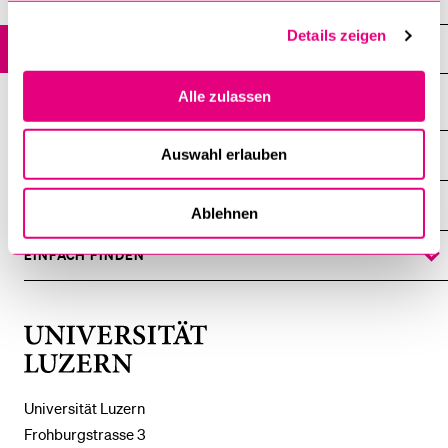
Internationalisierung
Details zeigen
Reglemente
Alle zulassen
Auswahl erlauben
DIE UNI FÜR ...
ZEIGE
DAS
%1$S
UNTERMENÜ
ZENTRALE EINRICHTUNGEN
Ablehnen
ZEIGE
DAS
%1$S
UNTERMENÜ
EINFACH FINDEN
ZEIGE
DAS
%1$S
UNTERMENÜ
Universität
Luzern
Universität Luzern
Frohburgstrasse 3