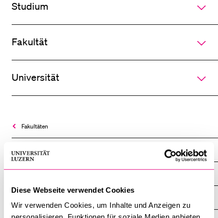
Studium
Akkordeo
öffnen
BELIEBTE INHALTE
Fakultät
Vorlesungsverzeichnis
Bibliothek
Universität
Sportangebot
Menuplan Mensa
Anmeldung und Zulassung
Fakultäten
Rechtswissenschaftliche Fakultät
Übersicht
Diese Webseite verwendet Cookies
News
Wir verwenden Cookies, um Inhalte und Anzeigen zu
personalisieren, Funktionen für soziale Medien anbieten