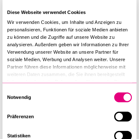
Zentrum für Recht & Gesundheit – ZRG
Diese Webseite verwendet Cookies
Wir verwenden Cookies, um Inhalte und Anzeigen zu
personalisieren, Funktionen für soziale Medien anbieten
zu können und die Zugriffe auf unsere Website zu
Zentrum für Religions­verfassungs­recht
analysieren. Außerdem geben wir Informationen zu Ihrer
(ZRV)
Verwendung unserer Website an unsere Partner für
soziale Medien, Werbung und Analysen weiter. Unsere
Partner führen diese Informationen möglicherweise mit
weiteren Daten zusammen, die Sie ihnen bereitgestellt
Obwaldner Institut für Justizforschung an
haben oder die sie im Rahmen Ihrer Nutzung der Dienste
der Universität Luzern
gesammelt haben.
Einwilligungsauswahl
Notwendig
Präferenzen
Urner Institut Kulturen der Alpen an der
Universität Luzern
Statistiken