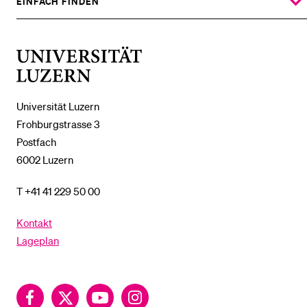
UNTERMENÜ
EINFACH FINDEN
ZEIGE
DAS
%1$S
UNTERMENÜ
Universität
Luzern
Universität Luzern
Frohburgstrasse 3
Postfach
6002 Luzern
T +41 41 229 50 00
Kontakt
Lageplan
Facebook
Twitter
YouTube
Instagram