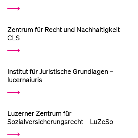
BELIEBTE INHALTE
Zentrum für Recht und Nachhaltigkeit
Vorlesungsverzeichnis
CLS
Bibliothek
Sportangebot
Menuplan Mensa
Institut für Juristische Grundlagen –
Anmeldung und Zulassung
lucernaiuris
Luzerner Zentrum für
Sozialversicherungsrecht – LuZeSo