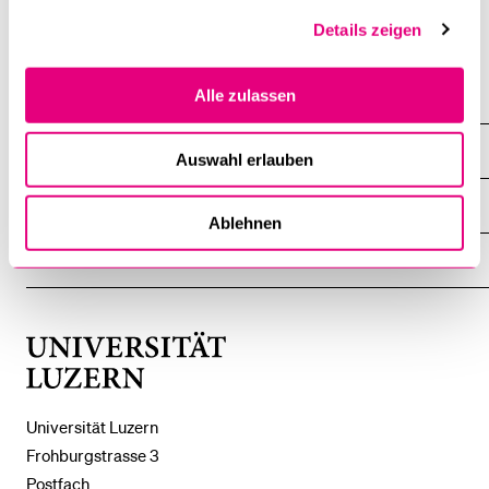
Details zeigen
Alle zulassen
DIE UNI FÜR ...
Auswahl erlauben
ZEIGE
DAS
%1$S
UNTERMENÜ
ZENTRALE EINRICHTUNGEN
ZEIGE
Ablehnen
DAS
%1$S
UNTERMENÜ
EINFACH FINDEN
ZEIGE
DAS
%1$S
UNTERMENÜ
Universität
Luzern
Universität Luzern
Frohburgstrasse 3
Postfach