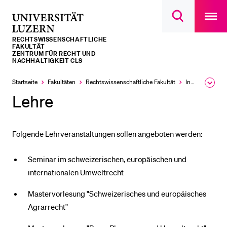
Open
main
Universität
Suchdialog
navigatio
LETZTE SUCHEN
öffnen
overlay
Luzern
RECHTS­­WISSENSCHAFTLICHE
Sie haben noch keine Suche getätigt.
FAKULTÄT
ZENTRUM FÜR RECHT UND
NACHHALTIGKEIT CLS
DIE UNI FÜR…
Startseite
Fakultäten
Rechtswissenschaftliche Fakultät
Institute, Akademien, Zentren
Ausk
Schulklassen und Lehrpersonen
des
Lehre
Brea
Studien­interessierte
Men
Studierende
Folgende Lehrveranstaltungen sollen angeboten werden:
Forschende
Mitarbeitende
Seminar im schweizerischen, europäischen und
internationalen Umweltrecht
Alumni
Stellensuchende
Mastervorlesung "Schweizerisches und europäisches
Agrarrecht"
Förderer
Medien