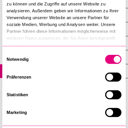
News
zu können und die Zugriffe auf unsere Website zu
analysieren. Außerdem geben wir Informationen zu Ihrer
Veranstaltungen
Verwendung unserer Website an unsere Partner für
soziale Medien, Werbung und Analysen weiter. Unsere
Mitarbeitende
Partner führen diese Informationen möglicherweise mit
weiteren Daten zusammen, die Sie ihnen bereitgestellt
Beirat
haben oder die sie im Rahmen Ihrer Nutzung der Dienste
gesammelt haben.
Einwilligungsauswahl
Forschung
Notwendig
Lehre
Präferenzen
Zentrum
Statistiken
für
Recht
und
Marketing
Nachhaltigkeit