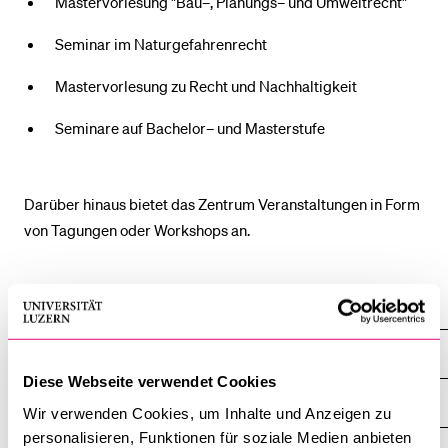
Mastervorlesung "Bau–, Planungs– und Umweltrecht"
Seminar im Naturgefahrenrecht
BELIEBTE INHALTE
Mastervorlesung zu Recht und Nachhaltigkeit
Vorlesungsverzeichnis
Seminare auf Bachelor– und Masterstufe
Bibliothek
Sportangebot
Menuplan Mensa
Darüber hinaus bietet das Zentrum Veranstaltungen in Form
von Tagungen oder Workshops an.
Anmeldung und Zulassung
Institute, Akademien, Zentren
Zentrum für Recht und Nachhaltigkeit CLS
Diese Webseite verwendet Cookies
Übersicht
Wir verwenden Cookies, um Inhalte und Anzeigen zu
personalisieren, Funktionen für soziale Medien anbieten