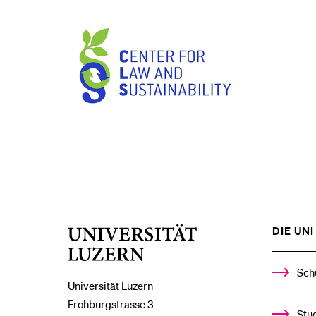
Zentrum
für
Recht
und
Nachhaltigkeit
DIE UNI 
Universität
Luzern
Sch
Universität Luzern
Frohburgstrasse 3
Stud