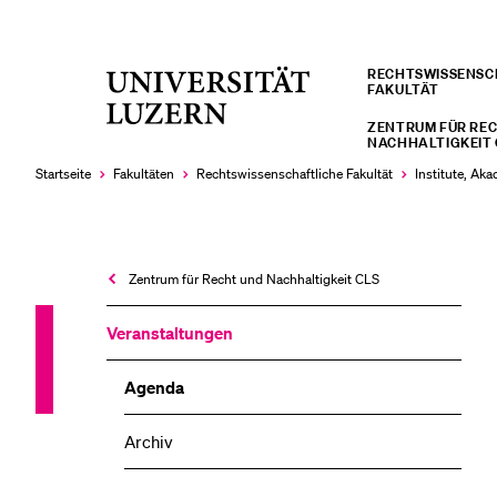
RECHTS­­WISSENS
Universität
FAKULTÄT
LETZTE SUCHEN
Luzern
ZENTRUM FÜR RE
Sie haben noch keine Suche getätigt.
NACHHALTIGKEIT 
Startseite
Fakultäten
Rechtswissenschaftliche Fakultät
Institute, Ak
Zentrum für Recht und Nachhaltigkeit CLS
Veranstaltungen
Agenda
Archiv