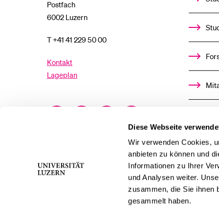
Postfach
6002 Luzern
Stu
T +41 41 229 50 00
For
Kontakt
Lageplan
Mit
Facebook
Twitter
YouTube
Instagram
Alu
Diese Webseite verwende
LinkedIn
TikTok
Bluesky
Ste
Wir verwenden Cookies, um
anbieten zu können und di
Informationen zu Ihrer Ve
För
und Analysen weiter. Unse
zusammen, die Sie ihnen b
Med
gesammelt haben.