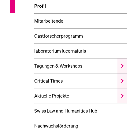
Veransta
Profil
Unterme
Mitarbeitende
Gastforscherprogramm
laboratorium lucernaiuris
Tagungen & Workshops
Zeige
das
Tagunge
Critical Times
Zeige
&
das
Worksho
Critical
Unterme
Aktuelle Projekte
Zeige
Times
das
Unterme
Aktuelle
Swiss Law and Humanities Hub
Projekte
Unterme
Nachwuchsförderung