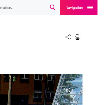
Open
main
Navigation
Suchdialog
navigation
öffnen
overlay
IEBTE INHALTE
lesungsverzeichnis
Teilen
Drucken
liothek
rtangebot
uplan Mensa