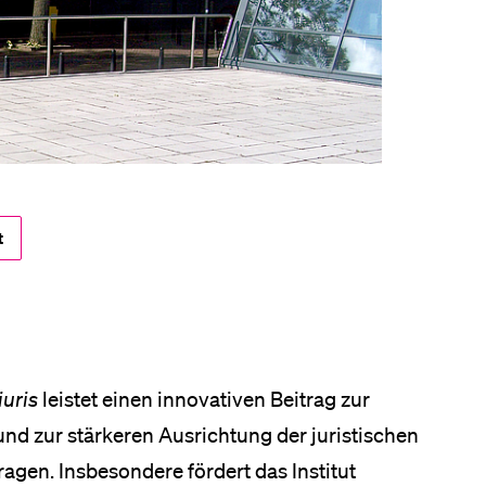
eldung und Zulassung
t
iuris
leistet einen innovativen Beitrag zur
nd zur stärkeren Ausrichtung der juristischen
gen. Insbesondere fördert das Institut