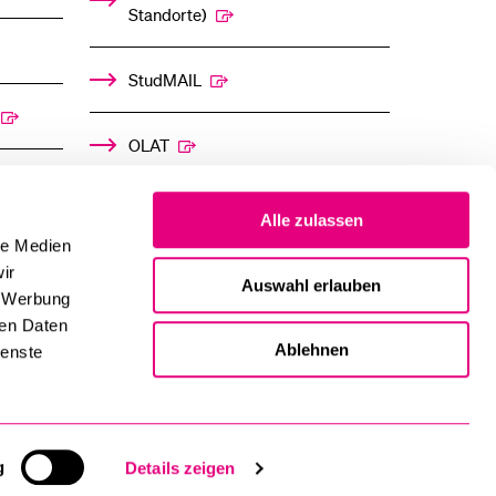
Standorte)
StudMAIL
OLAT
Alle zulassen
le Medien
ir
Auswahl erlauben
, Werbung
ren Daten
Ablehnen
ienste
g
Details zeigen
Impressum und Datenschutz
Inhaltsverzeichnis