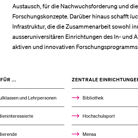
Austausch, für die Nachwuchsforderung und die
Forschungskonzepte. Darüber hinaus schafft
luc
Infrastruktur, die die Zusammenarbeit sowohl inn
ausseruniversitären Einrichtungen des In- und A
aktiven und innovativen Forschungsprogramms
ZEIGE
FÜR ...
ZENTRALE EINRICHTUNGE
DAS
%1$S
UNTERMENÜ
ulklassen und Lehrpersonen
Bibliothek
ieninteressierte
Hochschulsport
dierende
Mensa