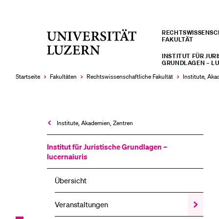
RECHTS­­WISSENS
Universität
FAKULTÄT
LETZTE SUCHEN
Luzern
INSTITUT FÜR JUR
Sie haben noch keine Suche getätigt.
GRUNDLAGEN – LU
Startseite
Fakultäten
Rechtswissenschaftliche Fakultät
Institute, Ak
Institute, Akademien, Zentren
Institut für Juristische Grundlagen –
lucernaiuris
Übersicht
Veranstaltungen
Zeige
das