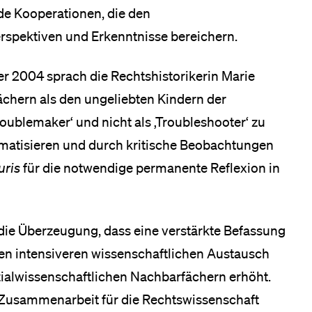
de Kooperationen, die den
rspektiven und Erkenntnisse bereichern.
r 2004 sprach die Rechtshis­torikerin Marie
ächern als den ungeliebten Kindern der
roublemaker‘ und nicht als ‚Troubleshooter‘ zu
ematisieren und durch kritische Beobachtungen
uris
für die notwendige permanente Reflexion in
 die Überzeugung, dass eine verstärkte Befassung
en intensiveren wissenschaftlichen Austausch
zialwissenschaftlichen Nachbarfächern erhöht.
n Zusammenarbeit für die Rechtswissenschaft