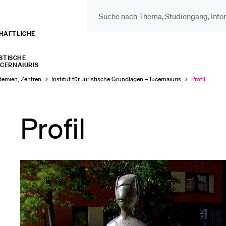
CHAFTLICHE
DIE UNI FÜR…
BEL
ISTISCHE
CERNAIURIS
Schulklassen und
Vor
ademien, Zentren
Institut für Juristische Grundlagen – lucernaiuris
Profil
Aktuell
Lehrpersonen
ausgewählt
Bib
Profil
Studien­interessierte
Spo
Studierende
Men