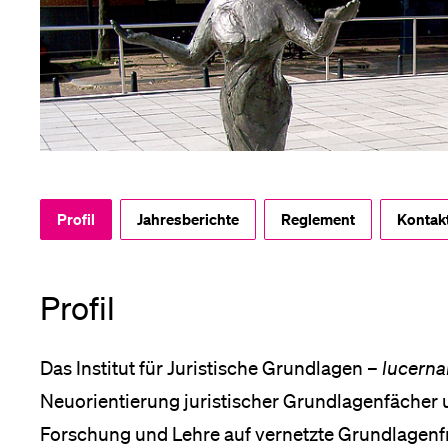
Forschende
ltungen
Anm
nü
Mitarbeitende
Alumni
Profil
Jahresberichte
Reglement
Kontak
n
ps
Stellensuchende
Profil
nü
nü
Das Institut für Juristische Grundlagen –
lucerna
nü
Förderer
Neuorientierung juristischer Grundlagenfächer u
Forschung und Lehre auf vernetzte Grundlagenfra