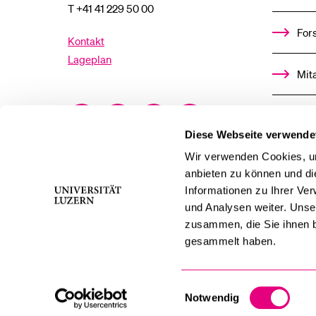
T +41 41 229 50 00
For
Kontakt
Lageplan
Mit
Facebook
Twitter
YouTube
Instagram
Alu
Diese Webseite verwende
LinkedIn
TikTok
Bluesky
Ste
Wir verwenden Cookies, um
anbieten zu können und di
Informationen zu Ihrer Ve
För
und Analysen weiter. Unse
zusammen, die Sie ihnen b
Med
gesammelt haben.
Einwilligungsauswahl
Notwendig
swissuniversities