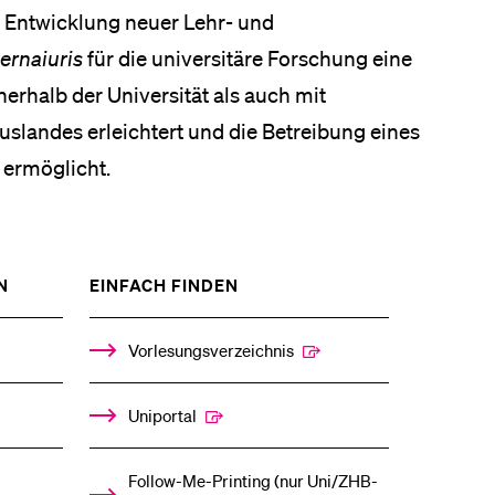
 Entwicklung neuer Lehr- und
ernaiuris
für die universitäre Forschung eine
erhalb der Universität als auch mit
uslandes erleichtert und die Betreibung eines
 ermöglicht.
ZEIGE
ZEIGE
N
EINFACH FINDEN
DAS
DAS
%1$S
%1$S
UNTERMENÜ
UNTERMENÜ
Vorlesungsverzeichnis
Uniportal
Follow-Me-Printing­ ­(nur Uni/ZHB-