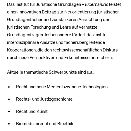
Das Institut für Juristische Grundlagen –
lucernaiuris
leistet
einen innovativen Beitrag zur Neuorientierung juristischer
BELIEBTE INHALTE
Grundlagenfächer und zur stärkeren Ausrichtung der
juristischen Forschung und Lehre auf vernetzte
Vorlesungsverzeichnis
Grundlagenfragen. Insbesondere fördert das Institut
Bibliothek
interdisziplinäre Ansätze und fächerübergreifende
Sportangebot
Kooperationen, die den rechtswissenschaftlichen Diskurs
durch neue Perspektiven und Erkenntnisse bereichern.
Menuplan Mensa
Anmeldung und Zulassung
Aktuelle thematische Schwerpunkte sind u.a.:
Recht und neue Medien bzw. neue Technologien
Rechts- und Justizgeschichte
Recht und Kunst
Biomedizinrecht und Bioethik