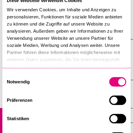
Diese Webseite verwendet Cookies
T +41 41 229 54 23
Wir verwenden Cookies, um Inhalte und Anzeigen zu
lucernaiuris@unilu.ch
personalisieren, Funktionen für soziale Medien anbieten
zu können und die Zugriffe auf unsere Website zu
analysieren. Außerdem geben wir Informationen zu Ihrer
VERANSTALTUNGEN
Verwendung unserer Website an unsere Partner für
soziale Medien, Werbung und Analysen weiter. Unsere
Partner führen diese Informationen möglicherweise mit
Law and the Humanities World
weiteren Daten zusammen, die Sie ihnen bereitgestellt
haben oder die sie im Rahmen Ihrer Nutzung der Dienste
1. – 2. September 2026
gesammelt haben.
Einwilligungsauswahl
Notwendig
Präferenzen
Institute, Akademien, Zentren
Institut für Juristische Grundlagen – lucernaiuris
Statistiken
Übersicht