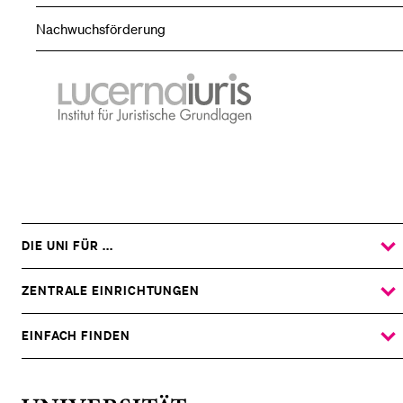
Nachwuchsförderung
lucernaiuris
Institut
für
Juristische
Grundlagen
DIE UNI FÜR ...
ZEIGE
DAS
%1$S
UNTERMENÜ
ZENTRALE EINRICHTUNGEN
ZEIGE
DAS
%1$S
UNTERMENÜ
EINFACH FINDEN
ZEIGE
DAS
%1$S
UNTERMENÜ