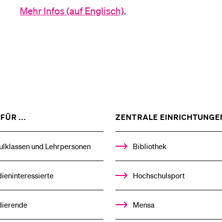
Mehr Infos (auf Englisch)
.
Medien
ZEIGE
FÜR ...
ZENTRALE EINRICHTUNGE
DAS
%1$S
UNTERMENÜ
ulklassen und Lehrpersonen
Bibliothek
ieninteressierte
Hochschulsport
dierende
Mensa