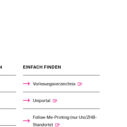
ZEIGE
ZEIGE
N
EINFACH FINDEN
DAS
DAS
%1$S
%1$S
UNTERMENÜ
UNTERMENÜ
Vorlesungsverzeichnis
Uniportal
Follow-Me-Printing­ ­(nur Uni/ZHB-
Standorte)