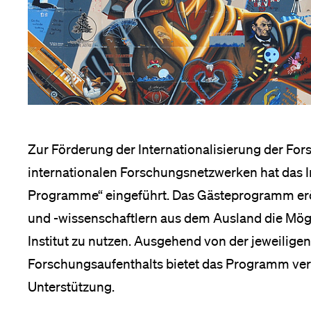
Forschende
ltungen
Anm
nü
Mitarbeitende
Alumni
Zur Förderung der Internationalisierung der For
internationalen Forschungsnetzwerken hat das Ins
n
Programme“ eingeführt. Das Gästeprogramm er
ps
Stellensuchende
nü
und -wissenschaftlern aus dem Ausland die Mögl
nü
Institut zu nutzen. Ausgehend von der jeweilig
Forschungsaufenthalts bietet das Programm ve
nü
Förderer
Unterstützung.