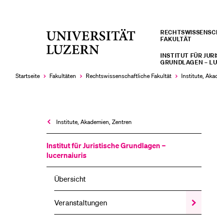
RECHTS­­WISSENS
Universität
FAKULTÄT
LETZTE SUCHEN
Luzern
INSTITUT FÜR JUR
Sie haben noch keine Suche getätigt.
GRUNDLAGEN – LU
Startseite
Fakultäten
Rechtswissenschaftliche Fakultät
Institute, Ak
Institute, Akademien, Zentren
Institut für Juristische Grundlagen –
lucernaiuris
Übersicht
Veranstaltungen
Zeige
das