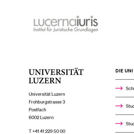
lucernaiuris
Institut
für
Juristische
Grundlagen
DIE UNI 
Universität
Luzern
Sch
Universität Luzern
Frohburgstrasse 3
Stud
Postfach
6002 Luzern
Stu
T +41 41 229 50 00