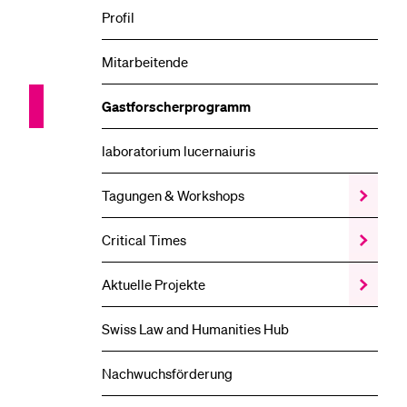
Veransta
Profil
Unterme
Mitarbeitende
Gastforscherprogramm
laboratorium lucernaiuris
Tagungen & Workshops
Zeige
das
Tagunge
Critical Times
Zeige
&
das
Worksho
Critical
Unterme
Aktuelle Projekte
Zeige
Times
das
Unterme
Aktuelle
Swiss Law and Humanities Hub
Projekte
Unterme
Nachwuchsförderung