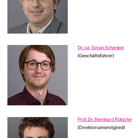
BELIEBTE INHALTE
Vorlesungsverzeichnis
Bibliothek
Dr. iur. Silvan Schenkel
Sportangebot
(Geschäftsführer)
Menuplan Mensa
Anmeldung und Zulassung
Prof. Dr. Bernhard Rütsche
(Direktoriumsmitglied)