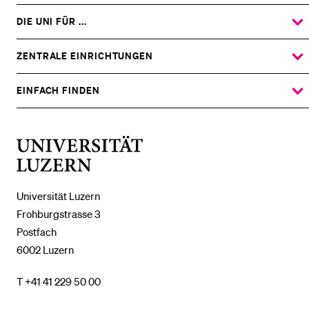
DIE UNI FÜR ...
ZEIGE
DAS
%1$S
UNTERMENÜ
ZENTRALE EINRICHTUNGEN
ZEIGE
DAS
%1$S
UNTERMENÜ
EINFACH FINDEN
ZEIGE
DAS
%1$S
UNTERMENÜ
Universität
Luzern
Universität Luzern
Frohburgstrasse 3
Postfach
6002 Luzern
T +41 41 229 50 00