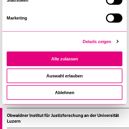
Statistiken
Obwaldner Institut für Justizforschung an der Universität
Luzern
Marketing
Universität Luzern
Frohburgstrasse 3
6002 Luzern
Details zeigen
Anfragen und Mitteilungen können via
ijf@unilu.ch
getätigt
werden.
Alle zulassen
Trete gerne auch direkt mit Institut in Austausch über
Auswahl erlauben
LinkedIn
.
Ablehnen
Institute, Akademien, Zentren
Obwaldner Institut für Justizforschung an der Universität
Luzern