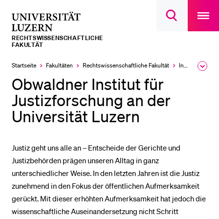
Open
main
Universität
Suchdialog
navigatio
LETZTE SUCHEN
öffnen
overlay
Luzern
RECHTS­­WISSENSCHAFTLICHE
Sie haben noch keine Suche getätigt.
FAKULTÄT
DIE UNI FÜR…
Startseite
Fakultäten
Rechtswissenschaftliche Fakultät
Institute, Akademien, Zentren
Ausk
des
Obwaldner Institut für
Schulklassen und Lehrpersonen
Brea
Men
Justizforschung an der
Studien­interessierte
Universität Luzern
Studierende
Forschende
Justiz geht uns alle an – Entscheide der Gerichte und
Mitarbeitende
Justizbehörden prägen unseren Alltag in ganz
Alumni
unterschiedlicher Weise. In den letzten Jahren ist die Justiz
Stellensuchende
zunehmend in den Fokus der öffentlichen Aufmerksamkeit
gerückt. Mit dieser erhöhten Aufmerksamkeit hat jedoch die
Förderer
wissenschaftliche Auseinandersetzung nicht Schritt
Medien