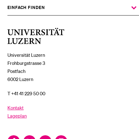
%1$S
UNTERMENÜ
EINFACH FINDEN
ZEIGE
DAS
%1$S
UNTERMENÜ
Universität
Luzern
Universität Luzern
Frohburgstrasse 3
Postfach
6002 Luzern
T +41 41 229 50 00
Kontakt
Lageplan