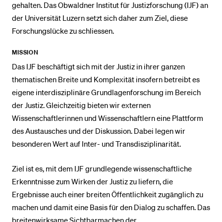
gehalten. Das Obwaldner Institut für Justizforschung (IJF) an
der Universität Luzern setzt sich daher zum Ziel, diese
BELIEBTE INHALTE
Forschungslücke zu schliessen.
Vorlesungsverzeichnis
MISSION
Bibliothek
Das IJF beschäftigt sich mit der Justiz in ihrer ganzen
thematischen Breite und Komplexität insofern betreibt es
Sportangebot
eigene interdisziplinäre Grundlagenforschung im Bereich
Menuplan Mensa
der Justiz. Gleichzeitig bieten wir externen
Anmeldung und Zulassung
Wissenschaftlerinnen und Wissenschaftlern eine Plattform
des Austausches und der Diskussion. Dabei legen wir
besonderen Wert auf Inter- und Transdisziplinarität.
Ziel ist es, mit dem IJF grundlegende wissenschaftliche
Erkenntnisse zum Wirken der Justiz zu liefern, die
Ergebnisse auch einer breiten Öffentlichkeit zugänglich zu
machen und damit eine Basis für den Dialog zu schaffen. Das
breitenwirksame Sichtbarmachen der