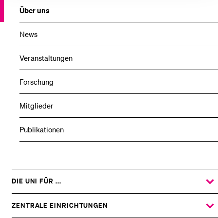
Über uns
News
Veranstaltungen
Forschung
Mitglieder
Publikationen
DIE UNI FÜR ...
ZEIGE
DAS
%1$S
UNTERMENÜ
ZENTRALE EINRICHTUNGEN
ZEIGE
DAS