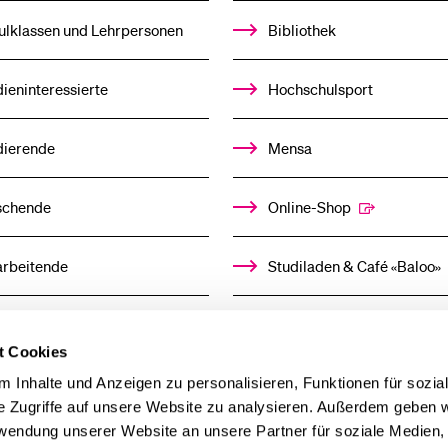
%1$S
UNTERMENÜ
ulklassen und Lehrpersonen
Bibliothek
ieninteressierte
Hochschulsport
dierende
Mensa
schende
Online-Shop
arbeitende
Studiladen & Café «Baloo»
mni
Kindertagesstätte
t Cookies
llensuchende
 Inhalte und Anzeigen zu personalisieren, Funktionen für sozia
e Zugriffe auf unsere Website zu analysieren. Außerdem geben w
rwendung unserer Website an unsere Partner für soziale Medien
derer