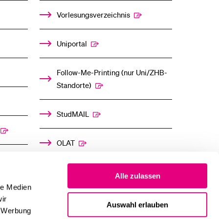
%1$S
%1$S
UNTERMENÜ
UNTERMENÜ
Vorlesungsverzeichnis
Uniportal
Follow-Me-Printing­ ­(nur Uni/ZHB-
Standorte)
StudMAIL
OLAT
Alle zulassen
le Medien
ir
Auswahl erlauben
, Werbung