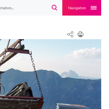
Open
main
Navigation
Suchdialog
navigation
öffnen
overlay
IEBTE INHALTE
Teilen
Drucken
lesungsverzeichnis
liothek
rtangebot
uplan Mensa