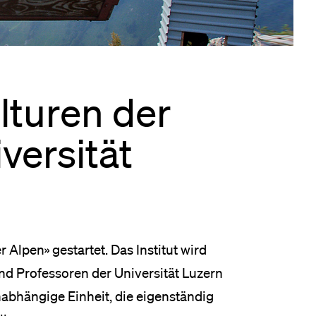
eldung und Zulassung
ulturen der
versität
r Alpen» gestartet. Das Institut wird
nd Professoren der Universität Luzern
unabhängige Einheit, die eigenständig