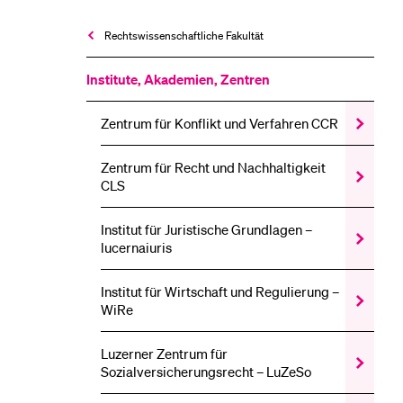
Rechtswissenschaftliche Fakultät
Institute, Akademien, Zentren
Zentrum für Konflikt und Verfahren CCR
Zeige
das
Zentrum
Zentrum für Recht und Nachhaltigkeit
für
Zeige
CLS
Konflikt
das
und
Zentrum
Verfahre
für
Institut für Juristische Grundlagen –
CCR
Recht
Zeige
lucernaiuris
Unterme
und
das
Nachhalti
Institut
CLS
für
Institut für Wirtschaft und Regulierung –
Unterme
Juristisch
Zeige
WiRe
Grundlag
das
–
Institut
lucernaiu
für
Luzerner Zentrum für
Unterme
Wirtschaf
Zeige
Sozialversicherungsrecht – LuZeSo
und
das
Regulier
Luzerner