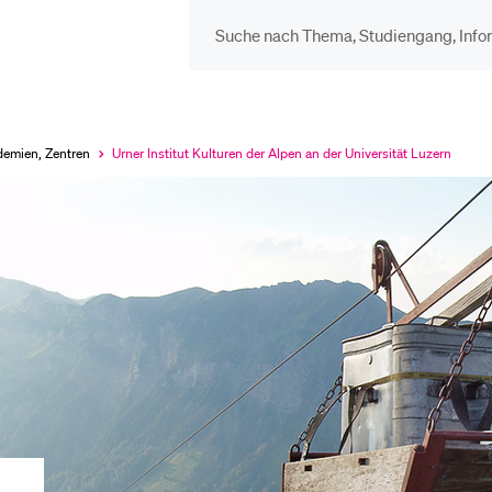
DIE UNI FÜR…
BEL
Schulklassen und
Vor
ademien, Zentren
Urner Institut Kulturen der Alpen an der Universität Luzern
Aktuell
ausgewählt
Lehrpersonen
Bib
Studien­interessierte
Spo
Studierende
Men