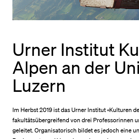
Forschende
Anm
Mitarbeitende
Urner Institut K
Alpen an der Uni
Alumni
n
Luzern
nü
Stellensuchende
gkeit
nü
e
Im Herbst 2019 ist das Urner Institut «Kulturen de
en
fakultätsübergreifend von drei Professorinnen u
ris
Förderer
nü
t
geleitet. Organisatorisch bildet es jedoch eine 
ung