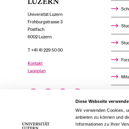
Luzern
Sch
Universität Luzern
Frohburgstrasse 3
Stud
Postfach
6002 Luzern
Stu
T +41 41 229 50 00
For
Kontakt
Lageplan
Mit
Facebook
Twitter
YouTube
Instagram
Alu
Diese Webseite verwende
LinkedIn
TikTok
Bluesky
Ste
Wir verwenden Cookies, um
anbieten zu können und di
Informationen zu Ihrer Ve
För