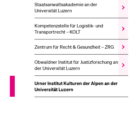
–
Zentrum
Staatsanwaltsakademie an der
WiRe
für
Zeige
Universität Luzern
Unterme
Sozialver
das
–
Staatsan
LuZeSo
an
Kompetenzstelle für Logistik- und
Unterme
der
Zeige
Transportrecht – KOLT
Universit
das
Luzern
Kompeten
Unterme
für
Zentrum für Recht & Gesundheit – ZRG
Zeige
Logistik-
das
und
Zentrum
Obwaldner Institut für Justizforschung an
Transport
für
Zeige
–
der Universität Luzern
Recht
das
KOLT
&
Obwaldn
Unterme
Gesundhe
Institut
Urner Institut Kulturen der Alpen an der
–
für
Universität Luzern
ZRG
Justizfor
Unterme
an
der
Universit
Luzern
Unterme