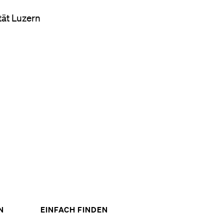
tät Luzern
ZEIGE
ZEIGE
N
EINFACH FINDEN
DAS
DAS