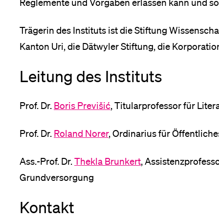
Reglemente und Vorgaben erlassen kann und sol
Medien
nü
sicherungsrecht
Trägerin des Instituts ist die Stiftung Wissenscha
waltsakademie
Kanton Uri, die Dätwyler Stiftung, die Korporati
nü
ät
zstelle
Leitung des Instituts
nü
recht
Prof. Dr.
Boris Previšić
, Titularprofessor für Lit
er
nü
it
Prof. Dr.
Roland Norer
, Ordinarius für Öffentlic
schung
nü
Ass.-Prof. Dr.
Thekla Brunkert
, Assistenzprofesso
ät
Grundversorgung
nü
Kontakt