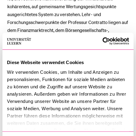
kohärentes, auf gemeinsame Wertungsgesichtspunkte
ausgerichtetes System zu verstehen. Lehr- und
Forschungsschwerpunkte der Professur Contratto liegen auf
dem Finanzmarktrecht, dem Börsengesellschafts-,
Kapitalmarkt- und Übernahmerecht, dem als
Querschnittsmaterie verstandenen (allgemeinen)
Wirtschafts­recht und der Wirtschaftsethik.
Diese Webseite verwendet Cookies
Mehr Infos zu Prof. Franca Contratto: CV, Forschung,
Wir verwenden Cookies, um Inhalte und Anzeigen zu
Publikationen, Mitgliedschaften
personalisieren, Funktionen für soziale Medien anbieten
zu können und die Zugriffe auf unsere Website zu
analysieren. Außerdem geben wir Informationen zu Ihrer
Verwendung unserer Website an unsere Partner für
soziale Medien, Werbung und Analysen weiter. Unsere
Kontakt
Partner führen diese Informationen möglicherweise mit
weiteren Daten zusammen, die Sie ihnen bereitgestellt
Universität Luzern
haben oder die sie im Rahmen Ihrer Nutzung der Dienste
Rechtswissenschaftliche Fakultät