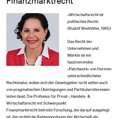
Finanzmarktrecht
«Wirtschaftsrecht ist
BELIEBTE INHALTE
politisches Recht»
Vorlesungsverzeichnis
(Rudolf Wiethölter, 1965)
Bibliothek
Das Recht der
Sportangebot
Unternehmen und
Menuplan Mensa
Märkte ist ein
Anmeldung und Zulassung
faszinierendes
«Patchwork» von Normen
unterschiedlichster
Rechtsnatur, wobei sich der Gesetzgeber nicht selten auch
von pragma­tischen Überlegungen und Partikularinteressen
leiten lässt. Die Professur für Privat-, Handels- &
Wirtschaftsrecht mit Schwer­punkt
Finanzmarktrecht betreibt Forschung, die darauf ausgelegt
ist, die rechtliche Rahmen­ordnung der Wirtschaft als