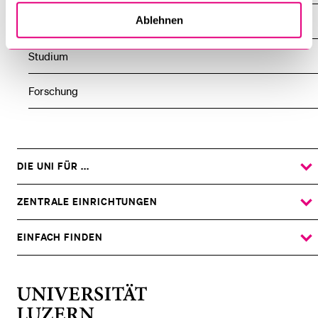
Ablehnen
Mitarbeitende
Studium
Forschung
DIE UNI FÜR ...
ZEIGE
DAS
%1$S
UNTERMENÜ
ZENTRALE EINRICHTUNGEN
ZEIGE
DAS
%1$S
UNTERMENÜ
EINFACH FINDEN
ZEIGE
DAS
%1$S
UNTERMENÜ
Universität
Luzern