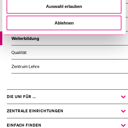
Auswahl erlauben
Records Management und Universitätsarchiv
Ablehnen
Universitäts­kommunikation
Weiterbildung
Qualität
Zentrum Lehre
DIE UNI FÜR ...
ZEIGE
DAS
%1$S
UNTERMENÜ
ZENTRALE EINRICHTUNGEN
ZEIGE
DAS
%1$S
UNTERMENÜ
EINFACH FINDEN