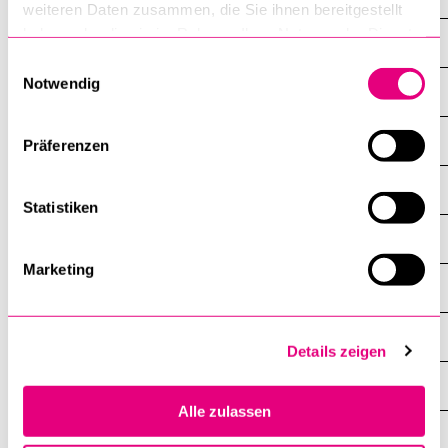
weiteren Daten zusammen, die Sie ihnen bereitgestellt
haben oder die sie im Rahmen Ihrer Nutzung der Dienste
Grants Office
gesammelt haben.
Einwilligungsauswahl
Notwendig
Hochschulsport
Informatikdienste
Präferenzen
International Relations Office
Statistiken
Interne Weiterbildung
Marketing
Nachhaltigkeit
Personaldienst
Details zeigen
Rechtsdienst
Alle zulassen
Studiendienste