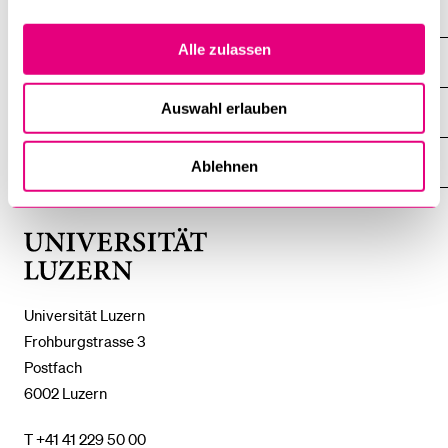
Alle zulassen
DIE UNI FÜR ...
ZEIGE
DAS
%1$S
Auswahl erlauben
UNTERMENÜ
ZENTRALE EINRICHTUNGEN
ZEIGE
DAS
%1$S
UNTERMENÜ
EINFACH FINDEN
Ablehnen
ZEIGE
DAS
%1$S
UNTERMENÜ
Universität
Luzern
Universität Luzern
Frohburgstrasse 3
Postfach
6002 Luzern
T +41 41 229 50 00