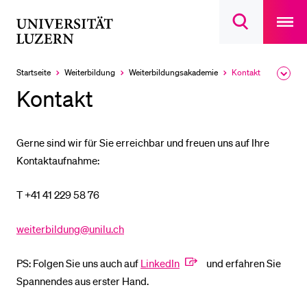
Open
main
Universität
Suchdialog
navigatio
LETZTE SUCHEN
öffnen
overlay
Luzern
Sie haben noch keine Suche getätigt.
Startseite
Weiterbildung
Weiterbildungsakademie
Kontakt
Ausk
Aktuell
des
ausgewählt
DIE UNI FÜR…
Kontakt
Brea
Men
Schulklassen und Lehrpersonen
Studien­interessierte
Gerne sind wir für Sie erreichbar und freuen uns auf Ihre
Kontaktaufnahme:
Studierende
Forschende
T +41 41 229 58 76
Mitarbeitende
weiterbildung@unilu.ch
Alumni
Stellensuchende
PS: Folgen Sie uns auch auf
LinkedIn
und erfahren Sie
Förderer
Spannendes aus erster Hand.
Medien