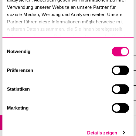
Weiterbildungsakademie
Verwendung unserer Website an unsere Partner für
soziale Medien, Werbung und Analysen weiter. Unsere
Übersicht
Partner führen diese Informationen möglicherweise mit
weiteren Daten zusammen, die Sie ihnen bereitgestellt
Weiterbildungs­angebote 2026
haben oder die sie im Rahmen Ihrer Nutzung der Dienste
gesammelt haben.
Einwilligungsauswahl
Online-Anmeldung Weiterbildung
Notwendig
Reglemente
Präferenzen
Mitgliedschaften
Statistiken
Interne Dienstleistungen
Mitarbeitende
Marketing
Kontakt
Details zeigen