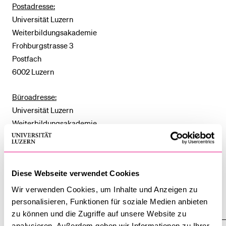
Postadresse:
Universität Luzern
BELIEBTE INHALTE
Weiterbildungsakademie
Frohburgstrasse 3
Vorlesungsverzeichnis
Postfach
Bibliothek
6002 Luzern
Sportangebot
Büroadresse:
Menuplan Mensa
Universität Luzern
Anmeldung und Zulassung
Weiterbildungsakademie
Inseliquai 10
6005 Luzern
Diese Webseite verwendet Cookies
Wir verwenden Cookies, um Inhalte und Anzeigen zu
personalisieren, Funktionen für soziale Medien anbieten
Weiterbildung
zu können und die Zugriffe auf unsere Website zu
analysieren. Außerdem geben wir Informationen zu Ihrer