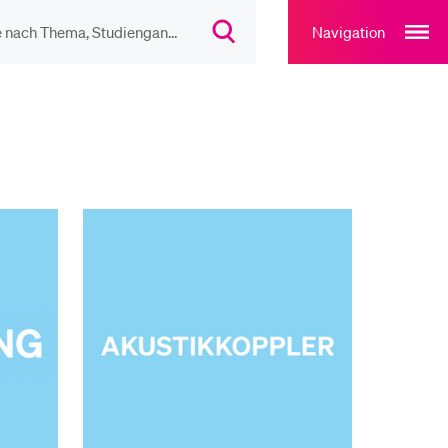
Open
main
Navigation
Suchdialog
navigation
öffnen
overlay
IEBTE INHALTE
lesungsverzeichnis
liothek
rtangebot
uplan Mensa