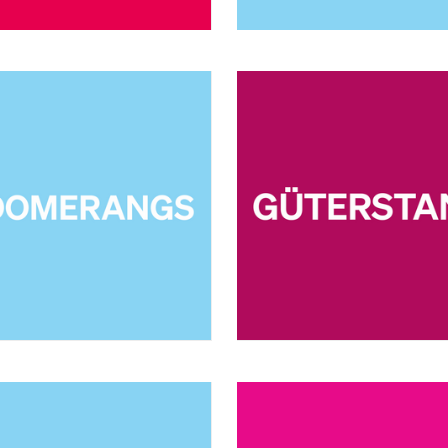
Forschende
Anm
Mitarbeitende
Alumni
Stellensuchende
Förderer