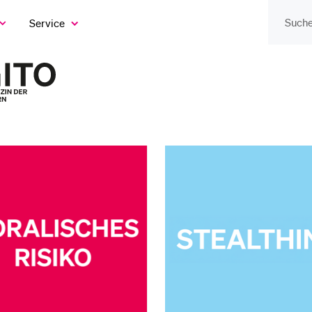
Service
eige
as
ix
DIE UNI FÜR…
BEL
ntermenü
Zur
Startseite
Schulklassen und
Vor
des
Lehrpersonen
Magazins
Bib
Studien­interessierte
Spo
Studierende
Men