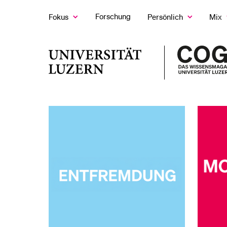
Forschung
Fokus
Persönlich
Mix
Zeige
Zeige
Z
das
das
d
Fokus
Persönlich
M
LETZTE SUCHEN
Untermenü
Untermenü
U
Universität
Sie haben noch keine Suche getätigt.
Luzern