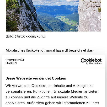
BELIEBTE INHALTE
Vorlesungsverzeichnis
Bibliothek
(Bild: @istock.com/k5hu)
Sportangebot
Menuplan Mensa
Moralisches Risiko (engl. moral hazard) bezeichnet das
Anmeldung und Zulassung
Phäno­men, dass sich das Verhalten von Menschen ändert,
sobald sie eine Versicherung abgeschlossen haben: Wer
weiss, dass sie oder er gegen Schäden versichert ist,
investiert möglicherweise weniger in Prävention oder
Diese Webseite verwendet Cookies
verhält sich weniger sparsam bei der Schadensbehebung.
Wir verwenden Cookies, um Inhalte und Anzeigen zu
personalisieren, Funktionen für soziale Medien anbieten
Dies ist auch im Gesundheitskontext relevant:
zu können und die Zugriffe auf unsere Website zu
Krankenversiche­rungsschutz kann dazu führen, dass
analysieren. Außerdem geben wir Informationen zu Ihrer
Personen riskantere Sport­arten ausüben oder häufiger zur