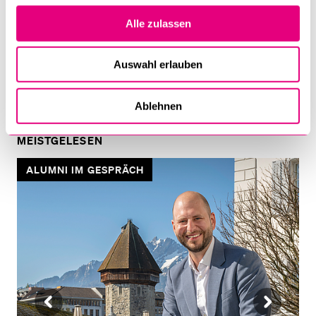
Alle zulassen
Renate Strobl
Lehr- und Forschungsbeauftragte für Gesundheitsökonomie;
Auswahl erlauben
Dr.
Ablehnen
MEISTGELESEN
ALUMNI IM GESPRÄCH
VORHERIGE
NÄ