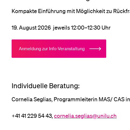
Kompakte Einführung mit Möglichkeit zu Rückfr
Medien
19. August 2026 jeweils 12:00–12:30 Uhr
Anmeldung zur Info-Veranstaltung
Individuelle Beratung:
Cornelia Seglias, Programmleiterin MAS/ CAS i
+41 41 229 54 43,
cornelia.seglias@unilu.ch