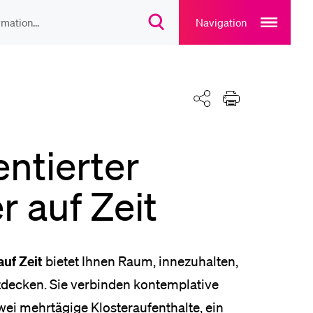
Open
main
Navigation
Suchdialog
navigation
öffnen
overlay
IEBTE INHALTE
Teilen
Drucken
lesungsverzeichnis
ntierter
liothek
r auf Zeit
rtangebot
auf Zeit
bietet Ihnen Raum, innezuhalten,
uplan Mensa
ntdecken. Sie verbinden kontemplative
ei mehrtägige Klosteraufenthalte, ein