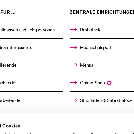
ZEIGE
FÜR ...
ZENTRALE EINRICHTUNGE
DAS
%1$S
UNTERMENÜ
ulklassen und Lehrpersonen
Bibliothek
ieninteressierte
Hochschulsport
dierende
Mensa
schende
Online-Shop
arbeitende
Studiladen & Café «Baloo»
mni
Kindertagesstätte
t Cookies