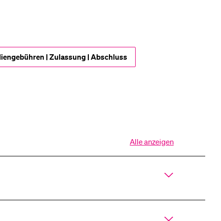
iengebühren | Zulassung | Abschluss
Alle anzeigen
Alle
Sektionen
des
Akkordeons
öffnen