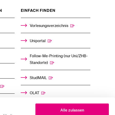
ZEIGE
ZEIGE
N
EINFACH FINDEN
DAS
DAS
%1$S
%1$S
UNTERMENÜ
UNTERMENÜ
Vorlesungsverzeichnis
Uniportal
Follow-Me-Printing­ ­(nur Uni/ZHB-
Standorte)
StudMAIL
OLAT
Alle zulassen