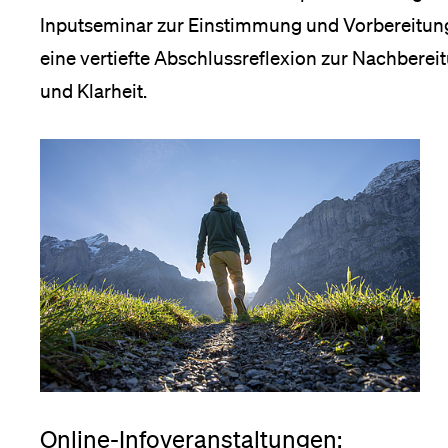
Forschende
Anm
Inputseminar zur Einstimmung und Vorbereitun
eine vertiefte Abschlussreflexion zur Nachbereit
und Klarheit.
Mitarbeitende
Alumni
Stellensuchende
Förderer
Online-Infoveranstaltungen: