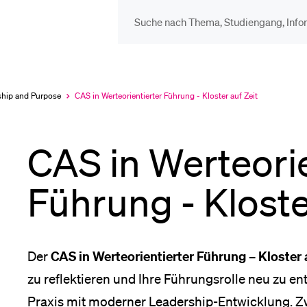
DIE UNI FÜR…
BEL
Schulklassen und
Vor
ship and Purpose
CAS in Werteorientierter Führung - Kloster auf Zeit
Aktuell
ausgewählt
Lehrpersonen
CAS in Werteorie
Bib
Studien­interessierte
Führung - Kloste
Spo
Studierende
CAS in Werteorientierter Führung – Kloster 
Der
Men
zu reflektieren und Ihre Führungsrolle neu zu e
Praxis mit moderner Leadership-Entwicklung. Zw