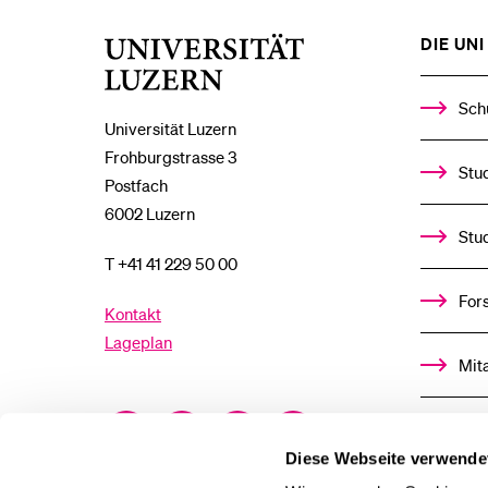
DIE UNI 
Universität
Luzern
Sch
Universität Luzern
Frohburgstrasse 3
Stud
Postfach
6002 Luzern
Stu
T +41 41 229 50 00
For
Kontakt
Lageplan
Mit
Facebook
Twitter
YouTube
Instagram
Alu
Diese Webseite verwende
LinkedIn
TikTok
Bluesky