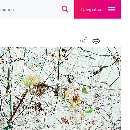
Open
main
Navigation
Suchdialog
navigation
öffnen
overlay
IEBTE INHALTE
Teilen
Drucken
lesungsverzeichnis
liothek
rtangebot
uplan Mensa