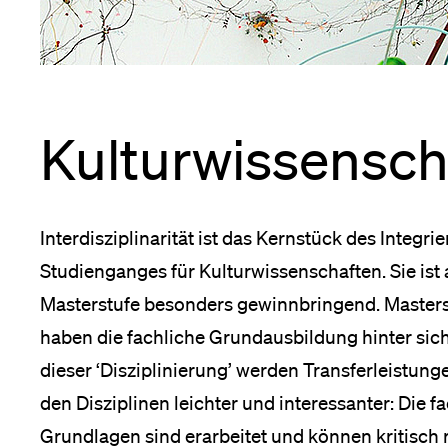
Forschende
Anm
Mitarbeitende
Kultur­wissensc
Alumni
Interdisziplinarität ist das Kernstück des Integrie
Studienganges für Kulturwissenschaften. Sie ist 
Stellensuchende
Masterstufe besonders gewinnbringend. Master
haben die fachliche Grundausbildung hinter sich
dieser ‘Disziplinierung’ werden Transferleistun
Förderer
den Disziplinen leichter und interessanter: Die f
Grundlagen sind erarbeitet und können kritisch re