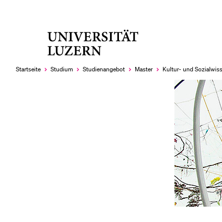
Universität
LETZTE SUCHEN
Luzern
Sie haben noch keine Suche getätigt.
Startseite
Studium
Studien­angebot
Master
Kultur- und Sozial­wis