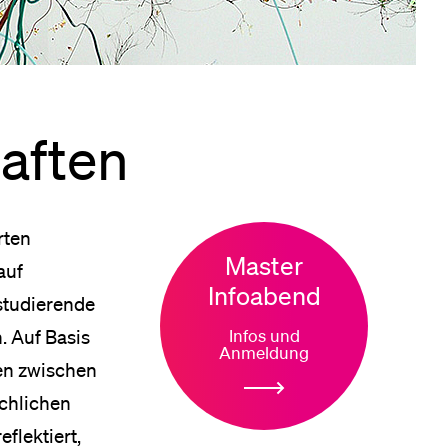
eldung und Zulassung
haften
rten
Master
auf
Infoabend
studierende
Infos und
. Auf Basis
Anmeldung
gen zwischen
achlichen
flektiert,