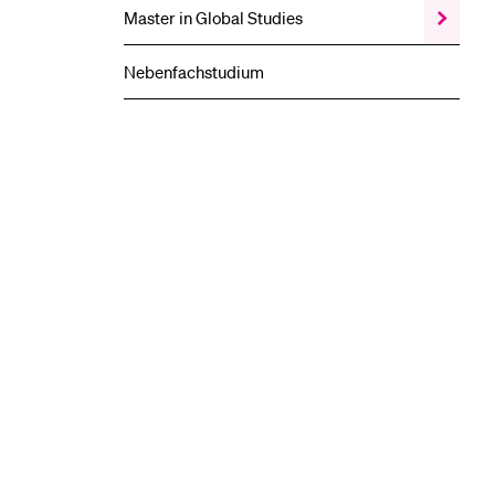
Master in Global Studies
Zeige
das
Master
Nebenfachstudium
in
Global
Studies
Unterme