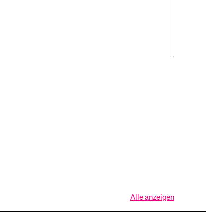
Alle anzeigen
Alle
Sektionen
des