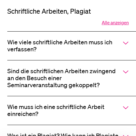
Schriftliche Arbeiten, Plagiat
Alle anzeigen
Alle
Sektionen
des
Wie viele schriftliche Arbeiten muss ich
Akkordeo
öffnen
verfassen?
Sind die schriftlichen Arbeiten zwingend
an den Besuch einer
Seminarveranstaltung gekoppelt?
Wie muss ich eine schriftliche Arbeit
einreichen?
Was ist ein Plagiat? Wie kann ich Plagiate