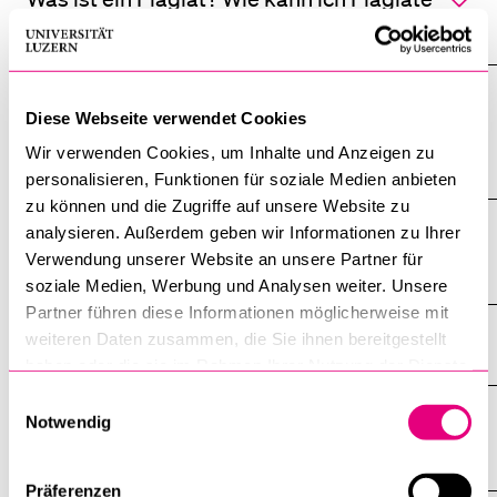
vermeiden?
Diese Webseite verwendet Cookies
Prüfungen und Abschlussverfahren
Wir verwenden Cookies, um Inhalte und Anzeigen zu
Alle anzeigen
personalisieren, Funktionen für soziale Medien anbieten
Alle
Sektionen
zu können und die Zugriffe auf unsere Website zu
des
analysieren. Außerdem geben wir Informationen zu Ihrer
Muss ich mich zu Vorlesungsprüfungen
Akkordeo
öffnen
Verwendung unserer Website an unsere Partner für
anmelden?
soziale Medien, Werbung und Analysen weiter. Unsere
Partner führen diese Informationen möglicherweise mit
weiteren Daten zusammen, die Sie ihnen bereitgestellt
Wann finden Vorlesungsprüfungen statt?
haben oder die sie im Rahmen Ihrer Nutzung der Dienste
gesammelt haben.
Einwilligungsauswahl
Was ist, wenn ich eine Vorlesungsprüfung
Notwendig
nicht bestanden habe?
Präferenzen