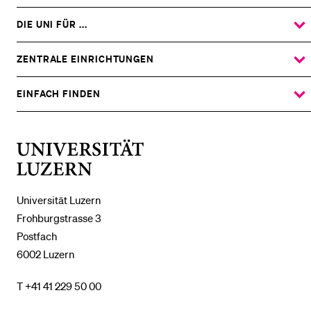
DIE UNI FÜR ...
ZEIGE
DAS
%1$S
UNTERMENÜ
ZENTRALE EINRICHTUNGEN
ZEIGE
DAS
%1$S
UNTERMENÜ
EINFACH FINDEN
ZEIGE
DAS
%1$S
UNTERMENÜ
Universität
Luzern
Universität Luzern
Frohburgstrasse 3
Postfach
6002 Luzern
T +41 41 229 50 00