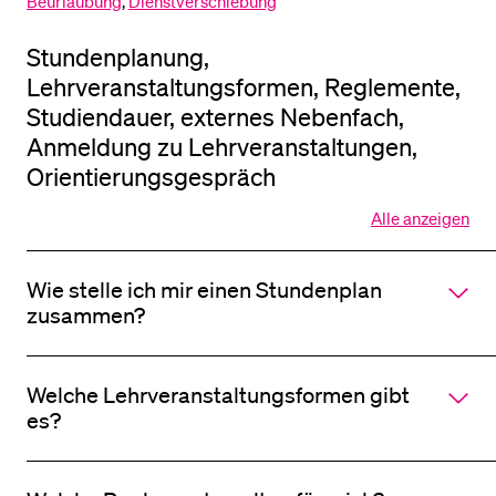
Beurlaubung
,
Dienstverschiebung
Stundenplanung,
BELIEBTE INHALTE
Lehrveranstaltungsformen, Reglemente,
Vorlesungsverzeichnis
Studiendauer, externes Nebenfach,
Anmeldung zu Lehrveranstaltungen,
Bibliothek
Orientierungsgespräch
Sportangebot
Menuplan Mensa
Alle anzeigen
Alle
Sektionen
Anmeldung und Zulassung
des
Wie stelle ich mir einen Stundenplan
Akkordeo
öffnen
zusammen?
Welche Lehrveranstaltungsformen gibt
es?