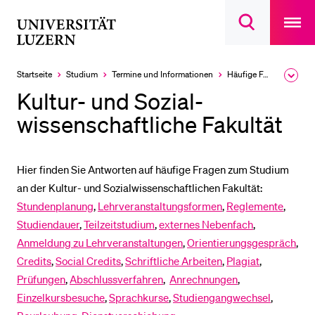
Open
main
Universität
Suchdialog
navigatio
LETZTE SUCHEN
öffnen
overlay
Luzern
Sie haben noch keine Suche getätigt.
Startseite
Studium
Termine und Informationen
Häufige Fragen
Ausk
des
DIE UNI FÜR…
Kultur- und Sozial­
Brea
Men
wissenschaftliche Fakultät
Schulklassen und Lehrpersonen
Studien­interessierte
Studierende
Hier finden Sie Antworten auf häufige Fragen zum Studium
an der Kultur- und Sozialwissenschaftlichen Fakultät:
Forschende
Stundenplanung
,
Lehrveranstaltungsformen
,
Reglemente
,
Mitarbeitende
Studiendauer
,
Teilzeitstudium
,
externes Nebenfach
,
Alumni
Anmeldung zu Lehrveranstaltungen
,
Orientierungsgespräch
,
Credits
,
Social Credits
,
Schriftliche Arbeiten
,
Plagiat
,
Stellensuchende
Prüfungen
,
Abschlussverfahren
,
Anrechnungen
,
Förderer
Einzelkursbesuche
,
Sprachkurse
,
Studiengangwechsel
,
Medien