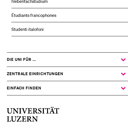
Nebenfachstudium
Étudiants francophones
Studenti italofoni
DIE UNI FÜR ...
ZEIGE
DAS
%1$S
UNTERMENÜ
ZENTRALE EINRICHTUNGEN
ZEIGE
DAS
%1$S
UNTERMENÜ
EINFACH FINDEN
ZEIGE
DAS
%1$S
UNTERMENÜ
Universität
Luzern