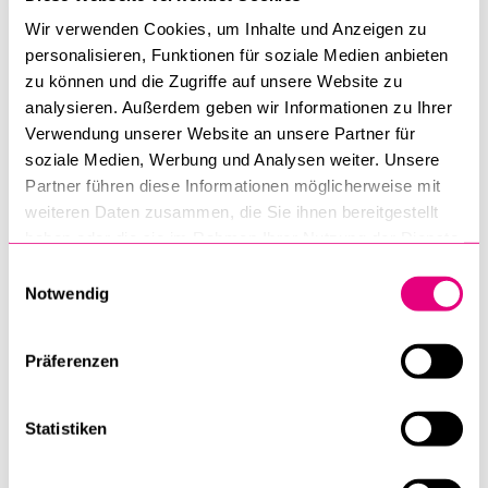
Studieren in Luzern: Gute
Wir verwenden Cookies, um Inhalte und Anzeigen zu
Gründe
personalisieren, Funktionen für soziale Medien anbieten
zu können und die Zugriffe auf unsere Website zu
analysieren. Außerdem geben wir Informationen zu Ihrer
Verwendung unserer Website an unsere Partner für
soziale Medien, Werbung und Analysen weiter. Unsere
Alumni
Partner führen diese Informationen möglicherweise mit
weiteren Daten zusammen, die Sie ihnen bereitgestellt
Stimmen von Absolventinnen und
haben oder die sie im Rahmen Ihrer Nutzung der Dienste
Absolventen
gesammelt haben.
Einwilligungsauswahl
Notwendig
Präferenzen
Info-Anlässe
Bachelor-Infotag und Infoabende für
Statistiken
Maturandinnen und Maturanden