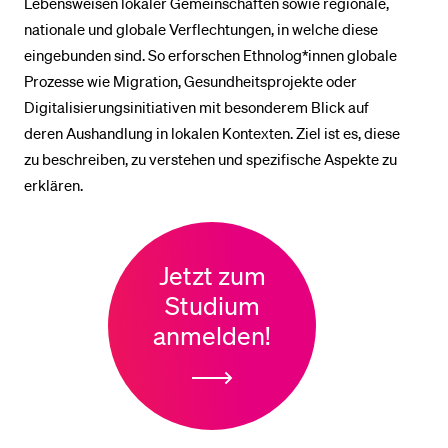
Lebensweisen lokaler Gemeinschaften sowie regionale,
nationale und globale Verflechtungen, in welche diese
eingebunden sind. So erforschen Ethnolog*innen globale
BELIEBTE INHALTE
Prozesse wie Migration, Gesundheitsprojekte oder
Vorlesungsverzeichnis
Digitalisierungsinitiativen mit besonderem Blick auf
Bibliothek
deren Aushandlung in lokalen Kontexten. Ziel ist es, diese
zu beschreiben, zu verstehen und spezifische Aspekte zu
Sportangebot
erklären.
Menuplan Mensa
Anmeldung und Zulassung
Jetzt zum
Studium
anmelden!