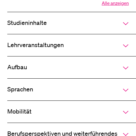
Alle anzeigen
Alle
Sektionen
des
Studieninhalte
Akkordeo
öffnen
Lehrveranstaltungen
Aufbau
Sprachen
Mobilität
Berufsperspektiven und weiterführendes