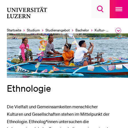
Open
main
Universität
Suchdialog
navigatio
LETZTE SUCHEN
öffnen
overlay
Luzern
Sie haben noch keine Suche getätigt.
Startseite
Studium
Studien­angebot
Bachelor
Kultur- und Sozial­wissenschaftliche Fakultät
Ausk
des
DIE UNI FÜR…
Brea
Men
Schulklassen und Lehrpersonen
Studien­interessierte
Studierende
Forschende
Ethnologie
Mitarbeitende
Alumni
Die Vielfalt und Gemeinsamkeiten menschlicher
Stellensuchende
Kulturen und Gesellschaften stehen im Mittelpunkt der
Förderer
Ethnologie. Ethnolog*innen untersuchen die
Medien