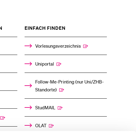
ZEIGE
ZEIGE
N
EINFACH FINDEN
DAS
DAS
%1$S
%1$S
UNTERMENÜ
UNTERMENÜ
Vorlesungsverzeichnis
Uniportal
Follow-Me-Printing­ ­(nur Uni/ZHB-
Standorte)
StudMAIL
OLAT