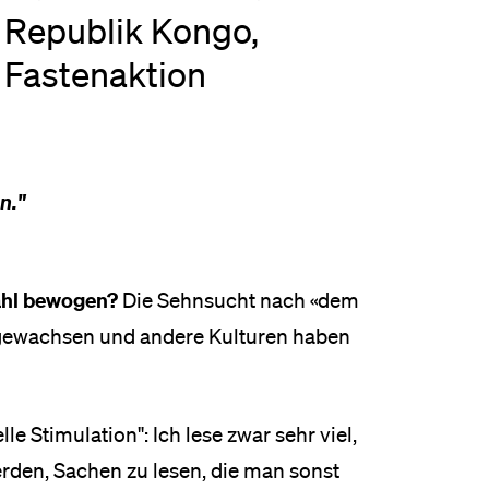
Republik Kongo,
eldung und Zulassung
Fastenaktion
n."
wahl bewogen?
Die Sehnsucht nach «dem
fgewachsen und andere Kulturen haben
elle Stimulation": Ich lese zwar sehr viel,
rden, Sachen zu lesen, die man sonst