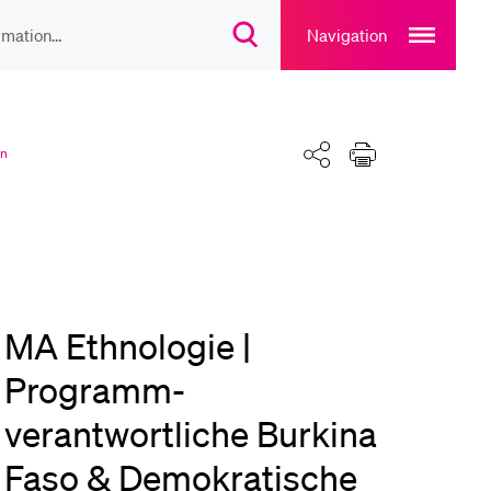
Open
main
Navigation
Suchdialog
navigation
öffnen
overlay
IEBTE INHALTE
Teilen
Drucken
lesungsverzeichnis
nn
liothek
rtangebot
MA Ethnologie |
Programm-
uplan Mensa
verantwortliche Burkina
Faso & Demokratische