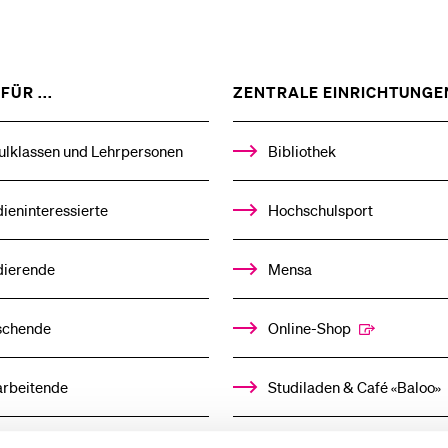
ZEIGE
FÜR ...
ZENTRALE EINRICHTUNGE
DAS
%1$S
UNTERMENÜ
ulklassen und Lehrpersonen
Bibliothek
ieninteressierte
Hochschulsport
dierende
Mensa
schende
Online-Shop
arbeitende
Studiladen & Café «Baloo»
mni
Kindertagesstätte