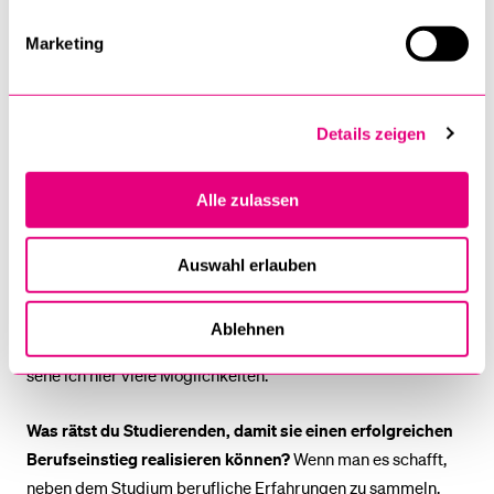
"Ich möchte mich möglichst unterschiedlichen
Herausforderungen stellen."
Marketing
Wo siehst du dich in fünf Jahren?
Mein aktuelles Ziel ist es,
Details zeigen
meine Promotion erfolgreich abzuschliessen. Zudem möchte
ich mich in den nächsten Jahren nicht nur beruflich, sondern
Alle zulassen
auch persönlich weiterentwickeln. In fünf Jahren hoffe ich,
mich immer noch möglichst unterschiedlichen
Herausforderungen – auch philosophischen – im
Auswahl erlauben
Berufsalltag stellen zu können. Dabei könnte ich mir gut
vorstellen, mehr Verantwortung zu übernehmen und
Ablehnen
Strategien zu entwerfen. Gerade in der Bildungslandschaft
sehe ich hier viele Möglichkeiten.
Was rätst du Studierenden, damit sie einen erfolgreichen
Berufseinstieg realisieren können?
Wenn man es schafft,
neben dem Studium berufliche Erfahrungen zu sammeln,