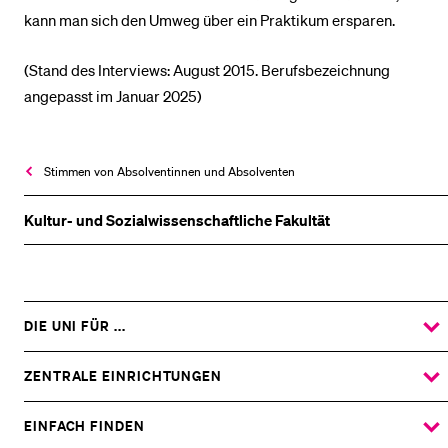
kann man sich den Umweg über ein Praktikum ersparen.
(Stand des Interviews: August 2015. Berufsbezeichnung
angepasst im Januar 2025)
Stimmen von Absolventinnen und Absolventen
Kultur- und Sozial­wissenschaftliche Fakultät
DIE UNI FÜR ...
ZEIGE
DAS
%1$S
UNTERMENÜ
ZENTRALE EINRICHTUNGEN
ZEIGE
DAS
%1$S
UNTERMENÜ
EINFACH FINDEN
ZEIGE