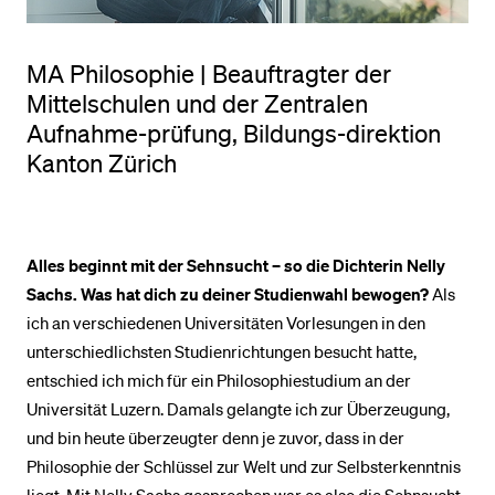
BELIEBTE INHALTE
MA Philosophie | Beauftragter der
Mittelschulen und der Zentralen
Vorlesungsverzeichnis
Aufnahme-prüfung, Bildungs-direktion
Bibliothek
Kanton Zürich
Sportangebot
Menuplan Mensa
Anmeldung und Zulassung
Alles beginnt mit der Sehnsucht – so die Dichterin Nelly
Sachs. Was hat dich zu deiner Studienwahl bewogen?
Als
ich an verschiedenen Universitäten Vorlesungen in den
unterschiedlichsten Studienrichtungen besucht hatte,
entschied ich mich für ein Philosophiestudium an der
Universität Luzern. Damals gelangte ich zur Überzeugung,
und bin heute überzeugter denn je zuvor, dass in der
Philosophie der Schlüssel zur Welt und zur Selbsterkenntnis
liegt. Mit Nelly Sachs gesprochen war es also die Sehnsucht