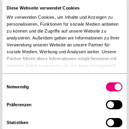
ich mich an der Universität Luzern nach einer möglichen
Diese Webseite verwendet Cookies
Promotion. Zur gleichen Zeit wurde eine Stelle als
Wir verwenden Cookies, um Inhalte und Anzeigen zu
wissenschaftlicher Mitarbeiter für die philosophischen
personalisieren, Funktionen für soziale Medien anbieten
Weiterbildungsprogramme der Universität Luzern
zu können und die Zugriffe auf unsere Website zu
ausgeschrieben. Da ich schon im Bildungsbereich tätig war,
analysieren. Außerdem geben wir Informationen zu Ihrer
passte das wie die Faust aufs Auge.
Verwendung unserer Website an unsere Partner für
soziale Medien, Werbung und Analysen weiter. Unsere
Inwiefern erleichtert dir dein Studienabschluss deinen
Partner führen diese Informationen möglicherweise mit
Berufsalltag?
Mein Studienabschluss ermöglicht mir
weiteren Daten zusammen, die Sie ihnen bereitgestellt
überhaupt erst meinen Berufsalltag. Nur durch das Studium
haben oder die sie im Rahmen Ihrer Nutzung der Dienste
kenne ich mich in der Philosophie so gut aus, wie es für einen
gesammelt haben.
Einwilligungsauswahl
wissenschaftlichen Mitarbeiter im Bereich der
Notwendig
philosophischen Weiterbildung nötig ist. Es vergeht kein
Arbeitstag, an dem sich unser Team nicht philosophisch
Präferenzen
austauscht.
Statistiken