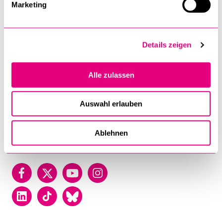
Marketing
Luzern
Universität Luzern
Details zeigen
Frohburgstrasse 3
Postfach
6002 Luzern
Alle zulassen
T +41 41 229 50 00
Auswahl erlauben
Kontakt
Lageplan
Ablehnen
Facebook
Twitter
YouTube
Instagram
LinkedIn
TikTok
Bluesky