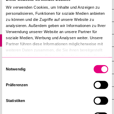
Rechts­wissenschaftliche Fakultät
Wir verwenden Cookies, um Inhalte und Anzeigen zu
personalisieren, Funktionen für soziale Medien anbieten
BELIEBTE INHALTE
Wirtschafts­wissenschaftliche Fakultät
zu können und die Zugriffe auf unsere Website zu
Vorlesungsverzeichnis
analysieren. Außerdem geben wir Informationen zu Ihrer
Fakultät für Gesundheits­wissenschaften und Medizin
Verwendung unserer Website an unsere Partner für
Bibliothek
soziale Medien, Werbung und Analysen weiter. Unsere
Aktuell
Fakultät für Verhaltenswissenschaften und Psychologie
Sportangebot
Partner führen diese Informationen möglicherweise mit
ausgewählt
Menuplan Mensa
weiteren Daten zusammen, die Sie ihnen bereitgestellt
haben oder die sie im Rahmen Ihrer Nutzung der Dienste
Anmeldung und Zulassung
gesammelt haben.
Einwilligungsauswahl
DIE UNI FÜR ...
Notwendig
ZEIGE
DAS
%1$S
UNTERMENÜ
ZENTRALE EINRICHTUNGEN
ZEIGE
Präferenzen
DAS
%1$S
UNTERMENÜ
EINFACH FINDEN
ZEIGE
DAS
Statistiken
%1$S
UNTERMENÜ
Universität