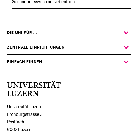
Gesundheitssysteme Nebenfach
DIE UNI FÜR ...
ZEIGE
DAS
%1$S
UNTERMENÜ
ZENTRALE EINRICHTUNGEN
ZEIGE
DAS
%1$S
UNTERMENÜ
EINFACH FINDEN
ZEIGE
DAS
%1$S
UNTERMENÜ
Universität
Luzern
Universität Luzern
Frohburgstrasse 3
Postfach
6002 Luzern