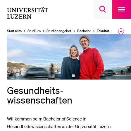
Open
main
Universität
Suchdialog
navigatio
LETZTE SUCHEN
öffnen
overlay
Luzern
Sie haben noch keine Suche getätigt.
Startseite
Studium
Studien­angebot
Bachelor
Fakultät für Gesundheits­wissenschaften und Medizin
Ausk
des
DIE UNI FÜR…
Brea
Men
Schulklassen und Lehrpersonen
Studien­interessierte
Studierende
Forschende
Gesundheits­
Mitarbeitende
wissenschaften
Alumni
Stellensuchende
Willkommen beim Bachelor of Science in
Förderer
Gesundheitswissenschaften an der Universität Luzern.
Medien