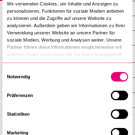
Wir verwenden Cookies, um Inhalte und Anzeigen zu
Wirtschafts­wissenschaftliche Fakultät
personalisieren, Funktionen für soziale Medien anbieten
BELIEBTE INHALTE
zu können und die Zugriffe auf unsere Website zu
Fakultät für Gesundheits­wissenschaften und Medizin
analysieren. Außerdem geben wir Informationen zu Ihrer
Vorlesungsverzeichnis
Verwendung unserer Website an unsere Partner für
Fakultät für Verhaltenswissenschaften und Psychologie
Bibliothek
soziale Medien, Werbung und Analysen weiter. Unsere
Partner führen diese Informationen möglicherweise mit
Sportangebot
weiteren Daten zusammen, die Sie ihnen bereitgestellt
Menuplan Mensa
haben oder die sie im Rahmen Ihrer Nutzung der Dienste
gesammelt haben.
Anmeldung und Zulassung
DIE UNI FÜR ...
Einwilligungsauswahl
ZEIGE
Notwendig
DAS
%1$S
UNTERMENÜ
ZENTRALE EINRICHTUNGEN
ZEIGE
DAS
Präferenzen
%1$S
UNTERMENÜ
EINFACH FINDEN
ZEIGE
DAS
%1$S
Statistiken
UNTERMENÜ
Universität
Luzern
Marketing