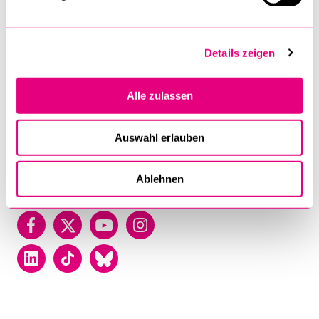
Universität Luzern
Frohburgstrasse 3
Details zeigen
Postfach
6002 Luzern
Alle zulassen
T +41 41 229 50 00
Auswahl erlauben
Kontakt
Lageplan
Ablehnen
Facebook
Twitter
YouTube
Instagram
LinkedIn
TikTok
Bluesky