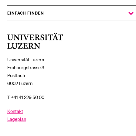
ZEIGE
DAS
%1$S
UNTERMENÜ
EINFACH FINDEN
ZEIGE
DAS
%1$S
UNTERMENÜ
Universität
Luzern
Universität Luzern
Frohburgstrasse 3
Postfach
6002 Luzern
T +41 41 229 50 00
Kontakt
Lageplan