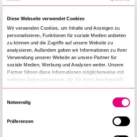
so umbauen, dass nicht nur technische Probleme gelöst,
sondern neue Räume geschaffen werden?
Diese Webseite verwendet Cookies
Die Studie erfolgte im Auftrag des
Urner Instituts Kulturen
Wir verwenden Cookies, um Inhalte und Anzeigen zu
der Alpen an der Universität Luzern
und ist Open Access
personalisieren, Funktionen für soziale Medien anbieten
verfügbar.
zu können und die Zugriffe auf unsere Website zu
analysieren. Außerdem geben wir Informationen zu Ihrer
Andreas Abegg | Oliver Streiff
Verwendung unserer Website an unsere Partner für
Rechtliche Steuerung der Landgewinnung im alpinen
soziale Medien, Werbung und Analysen weiter. Unsere
Raum: Untersuchung am Beispiel der
Partner führen diese Informationen möglicherweise mit
weiteren Daten zusammen, die Sie ihnen bereitgestellt
Autobahnüberdeckung Airolo.
haben oder die sie im Rahmen Ihrer Nutzung der Dienste
EIZ Publishing, Zürich 2026
gesammelt haben.
Einwilligungsauswahl
Notwendig
Mehr Infos und Open-Access-Abruf
(Verlagswebsite)
10. Juli 2026
Präferenzen
Professur Norer