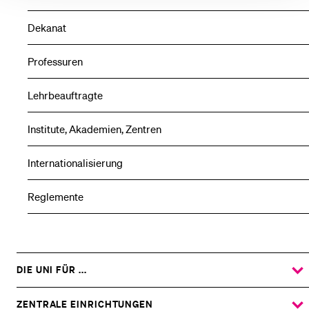
Dekanat
Professuren
Lehrbeauftragte
Institute, Akademien, Zentren
Internationalisierung
Reglemente
DIE UNI FÜR ...
ZEIGE
DAS
%1$S
UNTERMENÜ
ZENTRALE EINRICHTUNGEN