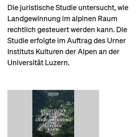
Die juristische Studie untersucht, wie
Landgewinnung im alpinen Raum
BELIEBTE INHALTE
rechtlich gesteuert werden kann. Die
Vorlesungsverzeichnis
Studie erfolgte im Auftrag des Urner
Bibliothek
Sportangebot
Instituts Kulturen der Alpen an der
Menuplan Mensa
Universität Luzern.
Anmeldung und Zulassung