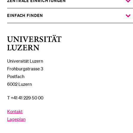
UNTERMENÜ
ZENTRALE EINRICHTUNGEN
ZEIGE
DAS
%1$S
UNTERMENÜ
EINFACH FINDEN
ZEIGE
DAS
%1$S
UNTERMENÜ
Universität
Luzern
Universität Luzern
Frohburgstrasse 3
Postfach
6002 Luzern
T +41 41 229 50 00
Kontakt
Lageplan