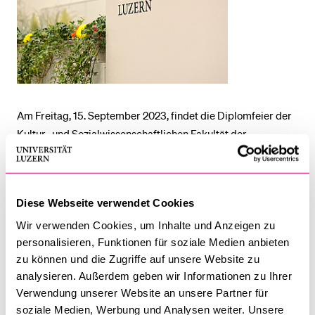
Am Freitag, 15. September 2023, findet die Diplomfeier der
Kultur- und Sozial­wissen­schaft­lichen Fakultät der
Universität Luzern statt. An der Feier werden 42 Bachelor-
und 31 Masterdiplome sowie vier Doktorate verliehen.
Zudem wird die Master-Absolventin Nicole Schraner aus
Diese Webseite verwendet Cookies
Kriens für ihre hervorragende Abschlussarbeit
ausgezeichnet. Die Festrede hält Olivia El Sayed, Autorin
Wir verwenden Cookies, um Inhalte und Anzeigen zu
personalisieren, Funktionen für soziale Medien anbieten
und Spoken Word-Künstlerin.
zu können und die Zugriffe auf unsere Website zu
DATEIEN
analysieren. Außerdem geben wir Informationen zu Ihrer
Verwendung unserer Website an unsere Partner für
Absolventinnen und Absolventen der Kultur- und
soziale Medien, Werbung und Analysen weiter. Unsere
Sozialwissenschaftlichen Fakultät