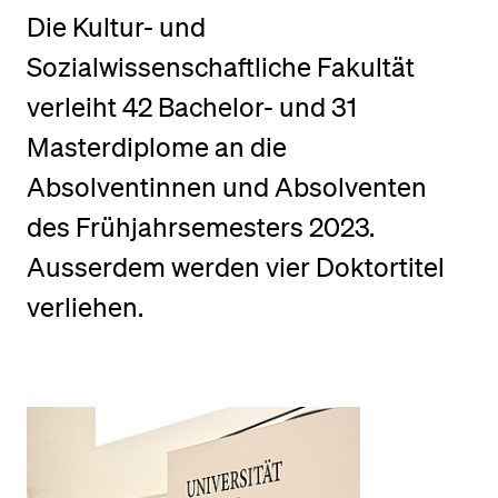
Die Kultur- und
Sozialwissenschaftliche Fakultät
BELIEBTE INHALTE
verleiht 42 Bachelor- und 31
Vorlesungsverzeichnis
Masterdiplome an die
Bibliothek
Sportangebot
Absolventinnen und Absolventen
Menuplan Mensa
des Frühjahrsemesters 2023.
Anmeldung und Zulassung
Ausserdem werden vier Doktortitel
verliehen.