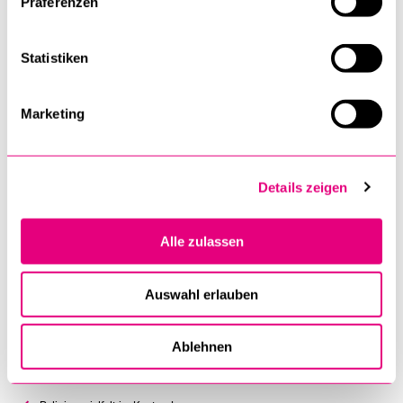
Präferenzen
Weitere Gruppen und
Gemeinschaften
Statistiken
Marketing
Details zeigen
Alle zulassen
«Religionsvielfalt im Kanton Luzern» (www.unilu.ch/rel-LU) ist
ein Projekt des
Religionswissenschaftlichen Seminars der
Auswahl erlauben
Universität Luzern
.
Letzte Aktualisierung dieser Seite: 23. 11. 2023
Ablehnen