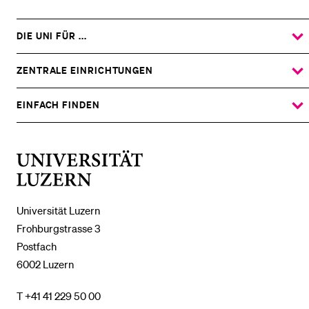
DIE UNI FÜR ...
ZEIGE
DAS
%1$S
UNTERMENÜ
ZENTRALE EINRICHTUNGEN
ZEIGE
DAS
%1$S
UNTERMENÜ
EINFACH FINDEN
ZEIGE
DAS
%1$S
UNTERMENÜ
Universität
Luzern
Universität Luzern
Frohburgstrasse 3
Postfach
6002 Luzern
T +41 41 229 50 00