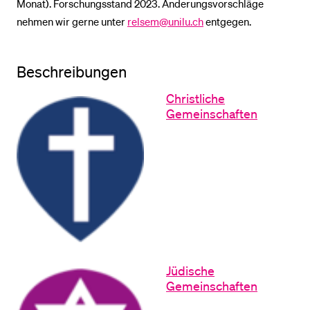
Monat). Forschungsstand 2023. Änderungsvorschläge
nehmen wir gerne unter
relsem@unilu.ch
entgegen.
BELIEBTE INHALTE
Vorlesungsverzeichnis
Beschreibungen
Bibliothek
Christliche
Gemeinschaften
Sportangebot
Menuplan Mensa
Anmeldung und Zulassung
Jüdische
Gemeinschaften