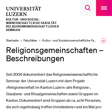
Open
main
Universität
Suchdialog
navigatio
LETZTE SUCHEN
öffnen
overlay
Luzern
KULTUR- UND SOZIAL­­­
Sie haben noch keine Suche getätigt.
WISSENSCHAFTLICHE FAKULTÄT
RELIGIONSWISSENSCHAFTLICHES
SEMINAR
DIE UNI FÜR…
Startseite
Fakultäten
Kultur- und Sozial­­wissenschaftliche Fakultät
Ausk
Schulklassen und Lehrpersonen
des
Religionsgemeinschaften –
Brea
Studien­interessierte
Men
Beschreibungen
Studierende
Forschende
Seit 2004 dokumentiert das Religionswissenschaftliche
Mitarbeitende
Seminar der Universität Luzern mit dem Projekt
Alumni
«Religionsvielfalt im Kanton Luzern» alle Religions-,
Glaubens- und Ritualgemeinschaften sowie Gruppen im
Stellensuchende
Kanton. Dokumentiert sind Gruppen ab ca. acht Personen,
Förderer
die sich regelmässig treffen (mindestens rund ein Mal pro
Medien