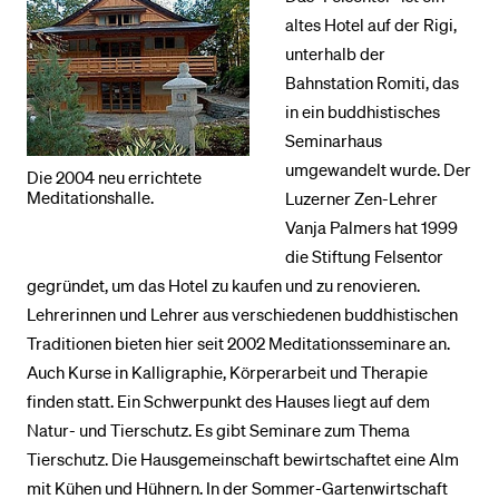
altes Hotel auf der Rigi,
unterhalb der
BELIEBTE INHALTE
Bahnstation Romiti, das
Vorlesungsverzeichnis
in ein buddhistisches
Seminarhaus
Bibliothek
umgewandelt wurde. Der
Die 2004 neu errichtete
Sportangebot
Meditationshalle.
Luzerner Zen-Lehrer
Menuplan Mensa
Vanja Palmers hat 1999
die Stiftung Felsentor
Anmeldung und Zulassung
gegründet, um das Hotel zu kaufen und zu renovieren.
Lehrerinnen und Lehrer aus verschiedenen buddhistischen
Traditionen bieten hier seit 2002 Meditationsseminare an.
Auch Kurse in Kalligraphie, Körperarbeit und Therapie
finden statt. Ein Schwerpunkt des Hauses liegt auf dem
Natur- und Tierschutz. Es gibt Seminare zum Thema
Tierschutz. Die Hausgemeinschaft bewirtschaftet eine Alm
mit Kühen und Hühnern. In der Sommer-Gartenwirtschaft