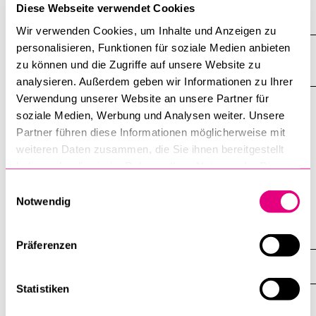
Galerie
Diese Webseite verwendet Cookies
Akkordeo
öffnen
Wir verwenden Cookies, um Inhalte und Anzeigen zu
personalisieren, Funktionen für soziale Medien anbieten
Adresse
zu können und die Zugriffe auf unsere Website zu
analysieren. Außerdem geben wir Informationen zu Ihrer
Verwendung unserer Website an unsere Partner für
soziale Medien, Werbung und Analysen weiter. Unsere
«Religionsvielfalt im Kanton Luzern» (www.unilu.ch/rel-LU) ist
Partner führen diese Informationen möglicherweise mit
ein Projekt des Religionswissenschaftlichen Seminars der
weiteren Daten zusammen, die Sie ihnen bereitgestellt
Universität Luzern.
haben oder die sie im Rahmen Ihrer Nutzung der Dienste
Letzte Aktualisierung: 19. 7. 2023
gesammelt haben.
Einwilligungsauswahl
Notwendig
Religionsgemeinschaften – Beschreibungen
Präferenzen
Buddhistische Gemeinschaften
Statistiken
Übersicht