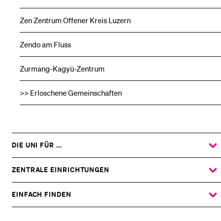
Zen Zentrum Offener Kreis Luzern
Zendo am Fluss
Zurmang-Kagyü-Zentrum
>> Erloschene Gemeinschaften
DIE UNI FÜR ...
ZEIGE
DAS
%1$S
UNTERMENÜ
ZENTRALE EINRICHTUNGEN
ZEIGE
DAS
%1$S
UNTERMENÜ
EINFACH FINDEN
ZEIGE
DAS
%1$S
UNTERMENÜ