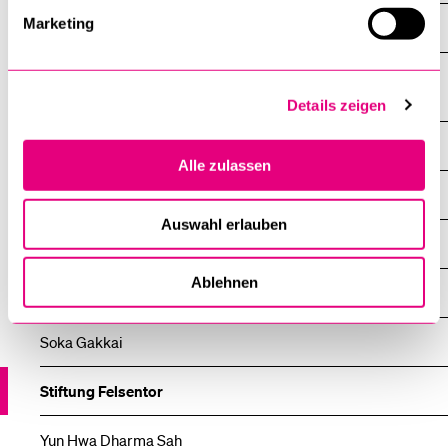
Marketing
Buddhistisches Zentrum Luzern
International Buddhist Progress Society of Switzerland – Fo
Guang Shan
Details zeigen
Nalanda Zentrum für Kadampa-Buddhismus in Luzern
Alle zulassen
Pagode Viên Minh – Verein der Indochina-Buddhisten
Auswahl erlauben
Sangha Luzern – Garten der Achtsamkeit
Ablehnen
Shaolin Chan Tempel Luzern
Soka Gakkai
Stiftung Felsentor
Yun Hwa Dharma Sah