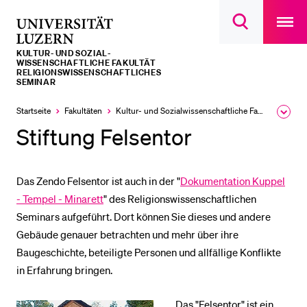
Open
main
Universität
Suchdialog
navigatio
LETZTE SUCHEN
öffnen
overlay
Luzern
KULTUR- UND SOZIAL­­­
Sie haben noch keine Suche getätigt.
WISSENSCHAFTLICHE FAKULTÄT
RELIGIONSWISSENSCHAFTLICHES
SEMINAR
DIE UNI FÜR…
Startseite
Fakultäten
Kultur- und Sozial­­wissenschaftliche Fakultät
Ausk
Schulklassen und Lehrpersonen
des
Stiftung Felsentor
Brea
Studien­interessierte
Men
Studierende
Das Zendo Felsentor ist auch in der "
Dokumentation Kuppel
Forschende
- Tempel - Minarett
" des Religionswissenschaftlichen
Mitarbeitende
Seminars aufgeführt. Dort können Sie dieses und andere
Alumni
Gebäude genauer betrachten und mehr über ihre
Baugeschichte, beteiligte Personen und allfällige Konflikte
Stellensuchende
in Erfahrung bringen.
Förderer
Medien
Das "Felsentor" ist ein