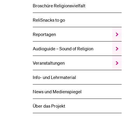
Religion
–
Broschüre Religionsvielfalt
Beschrei
Unterme
ReliSnacks to go
Reportagen
Zeige
das
Reportag
Audioguide – Sound of Religion
Zeige
Unterme
das
Audiogui
Veranstaltungen
Zeige
–
das
Sound
Veransta
of
Info- und Lehrmaterial
Unterme
Religion
Unterme
News und Medienspiegel
Über das Projekt