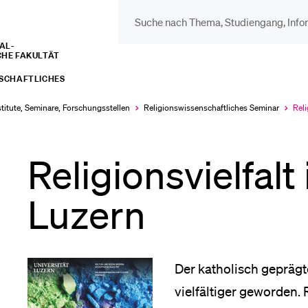
L­­­
CHE FAKULTÄT
DIE UNI FÜR…
BEL
NSCHAFTLICHES
Schulklassen und
Vor
stitute, Seminare, Forschungsstellen
Religions­wissenschaftliches Seminar
Reli
Aktu
Lehrpersonen
aus
Bib
Religionsvielfal
Studien­interessierte
Luzern
Spo
Studierende
Men
Der katholisch geprägt
vielfältiger geworden.