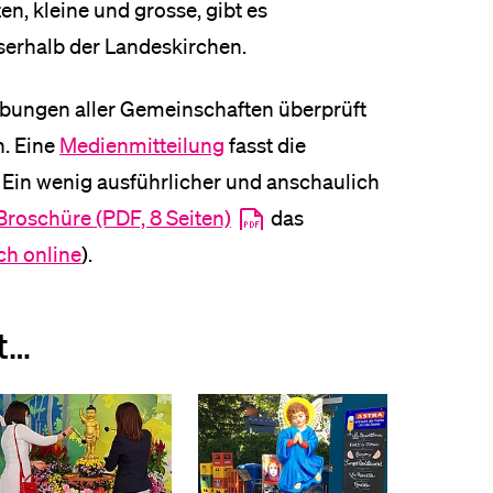
n, kleine und grosse, gibt es
eldung und Zulassung
serhalb der Landeskirchen.
ibungen aller Gemeinschaften überprüft
n. Eine
Medienmitteilung
fasst die
in wenig ausführlicher und anschaulich
Broschüre (PDF, 8 Seiten)
das
ch online
).
t…