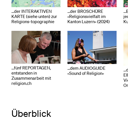
…der INTERAKTIVEN
…
…der BROSCHÜRE
Medien
KARTE (siehe unten) zur
je
«Religionsvielfalt im
Religions-topographie
Ku
Kanton Luzern» (2024)
…fünf REPORTAGEN,
…dem AUDIOGUIDE
…
entstanden in
«Sound of Religion»
EI
Zusammenarbeit mit
Vi
religion.ch
Or
Überblick