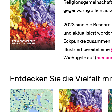
sgemeinschaften
Forschende
Religionsgemeinschafte
Anm
bungen
gegenwärtig allein aus
nü
2023 sind die Beschre
Mitarbeitende
und aktualisiert worde
en
Eckpunkte zusammen. E
nü
Alumni
illustriert bereitet eine
de
Wichtigste auf (
hier au
ltungen
nü
nü
Stellensuchende
Entdecken Sie die Vielfalt mi
Förderer