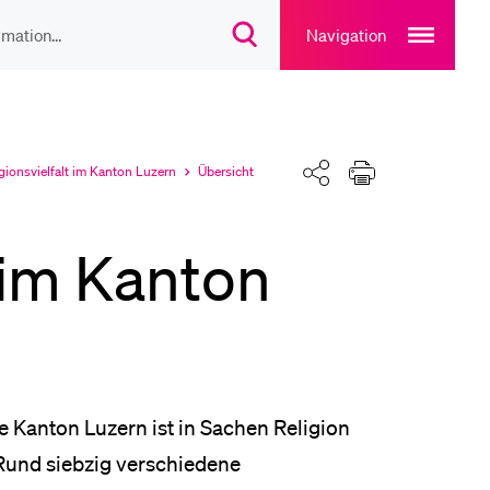
Open
main
Navigation
Suchdialog
navigation
öffnen
overlay
IEBTE INHALTE
lesungsverzeichnis
Teilen
Drucken
gionsvielfalt im Kanton Luzern
Übersicht
ell
Aktuell
gewählt
ausgewählt
liothek
t im Kanton
rtangebot
uplan Mensa
e Kanton Luzern ist in Sachen Religion
 Rund siebzig verschiedene