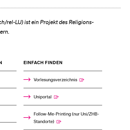
h/rel-LU) ist ein Projekt des Religions­
ern.
ZEIGE
ZEIGE
N
EINFACH FINDEN
DAS
DAS
%1$S
%1$S
UNTERMENÜ
UNTERMENÜ
Vorlesungsverzeichnis
Uniportal
Follow-Me-Printing­ ­(nur Uni/ZHB-
Standorte)