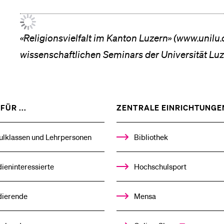
«Religionsvielfalt im Kanton Luzern» (www.unilu.c
wissen­schaft­lichen Seminars der Universität Luz
ZEIGE
FÜR ...
ZENTRALE EINRICHTUNGE
DAS
%1$S
UNTERMENÜ
ulklassen und Lehrpersonen
Bibliothek
ieninteressierte
Hochschulsport
dierende
Mensa