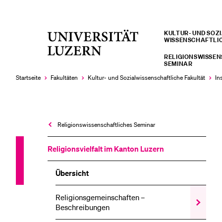
KULTUR- UND SOZIA
Universität
WISSENSCHAFTLI
LETZTE SUCHEN
Luzern
RELIGIONSWISSE
Sie haben noch keine Suche getätigt.
SEMINAR
Startseite
Fakultäten
Kultur- und Sozial­­wissenschaftliche Fakultät
In
Religions­wissenschaftliches Seminar
Religionsvielfalt im Kanton Luzern
Übersicht
Religionsgemeinschaften –
Zeige
Beschreibungen
das