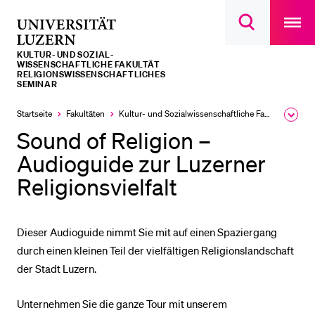
Open
main
Universität
Suchdialog
navigatio
LETZTE SUCHEN
öffnen
overlay
Luzern
KULTUR- UND SOZIAL­­­
Sie haben noch keine Suche getätigt.
WISSENSCHAFTLICHE FAKULTÄT
RELIGIONSWISSENSCHAFTLICHES
SEMINAR
DIE UNI FÜR…
Startseite
Fakultäten
Kultur- und Sozial­­wissenschaftliche Fakultät
Ausk
Schulklassen und Lehrpersonen
des
Sound of Religion –
Brea
Studien­interessierte
Men
Audioguide zur Luzerner
Studierende
Religionsvielfalt
Forschende
Mitarbeitende
Dieser Audioguide nimmt Sie mit auf einen Spaziergang
Alumni
durch einen kleinen Teil der vielfältigen Religionslandschaft
Stellensuchende
der Stadt Luzern.
Förderer
Unternehmen Sie die ganze Tour mit unserem
Medien