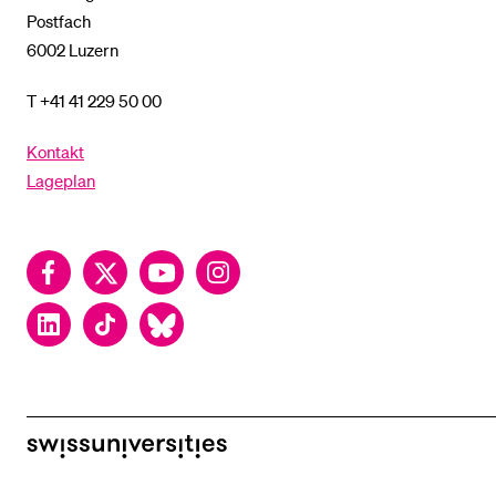
Postfach
6002 Luzern
T +41 41 229 50 00
Kontakt
Lageplan
Facebook
Twitter
YouTube
Instagram
LinkedIn
TikTok
Bluesky
swissuniversities