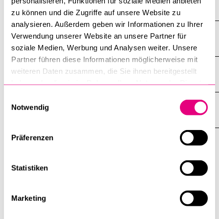
personalisieren, Funktionen für soziale Medien anbieten
Alle anzeigen
zu können und die Zugriffe auf unsere Website zu
Alle
Sektionen
analysieren. Außerdem geben wir Informationen zu Ihrer
des
Verwendung unserer Website an unsere Partner für
Routenkarte
Akkordeo
öffnen
soziale Medien, Werbung und Analysen weiter. Unsere
Partner führen diese Informationen möglicherweise mit
weiteren Daten zusammen, die Sie ihnen bereitgestellt
Wegbeschreibung
haben oder die sie im Rahmen Ihrer Nutzung der Dienste
gesammelt haben.
Einwilligungsauswahl
Notwendig
Alle Hörbeiträge
Präferenzen
Über das Projekt
Statistiken
Erfahren Sie hier
mehr über das Projekt
und wer es
ermöglicht hat.
Marketing