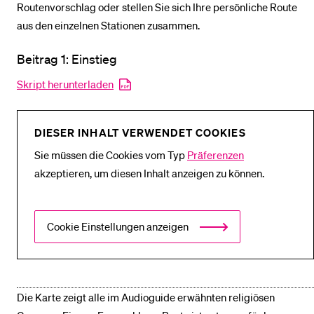
Routenvorschlag oder stellen Sie sich Ihre persönliche Route
aus den einzelnen Stationen zusammen.
BELIEBTE INHALTE
Beitrag 1: Einstieg
Vorlesungsverzeichnis
Skript herunterladen
Bibliothek
Sportangebot
DIESER INHALT VERWENDET COOKIES
Menuplan Mensa
Sie müssen die Cookies vom Typ
Präferenzen
Anmeldung und Zulassung
akzeptieren, um diesen Inhalt anzeigen zu können.
Cookie Einstellungen anzeigen
Die Karte zeigt alle im Audioguide erwähnten religiösen