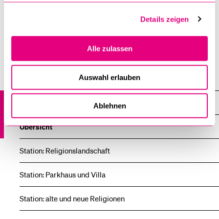
«Rel-Lu / Sound of Religion» (www.unilu.ch/rel-LU) ist ein
Projekt des
Religionswissenschaftlichen Seminars der
Details zeigen
Universität Luzern
und Teil von
Netzwerk un-sichtbar –
Religionswissenschaftlicher Wissenstransfer
.
Alle zulassen
Auswahl erlauben
Religionsvielfalt im Kanton Luzern
Audioguide – Sound of Religion
Ablehnen
Übersicht
Station: Religionslandschaft
Station: Parkhaus und Villa
Station: alte und neue Religionen