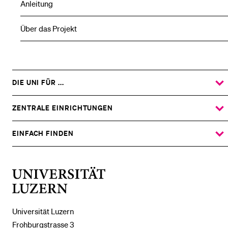
Anleitung
Über das Projekt
DIE UNI FÜR ...
ZEIGE
DAS
%1$S
UNTERMENÜ
ZENTRALE EINRICHTUNGEN
ZEIGE
DAS
%1$S
UNTERMENÜ
EINFACH FINDEN
ZEIGE
DAS
%1$S
UNTERMENÜ
Universität
Luzern
Universität Luzern
Frohburgstrasse 3