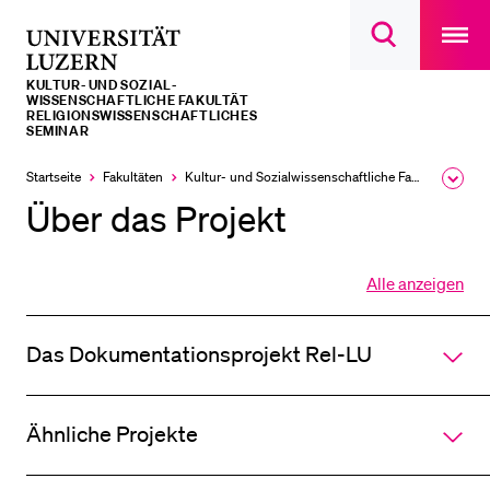
Open
main
Universität
Suchdialog
navigatio
LETZTE SUCHEN
öffnen
overlay
Luzern
KULTUR- UND SOZIAL­­­
Sie haben noch keine Suche getätigt.
WISSENSCHAFTLICHE FAKULTÄT
RELIGIONSWISSENSCHAFTLICHES
SEMINAR
DIE UNI FÜR…
Startseite
Fakultäten
Kultur- und Sozial­­wissenschaftliche Fakultät
Ausk
Schulklassen und Lehrpersonen
des
Über das Projekt
Brea
Studien­interessierte
Men
Studierende
Alle anzeigen
Forschende
Alle
Sektionen
Mitarbeitende
des
Das Dokumentationsprojekt Rel-LU
Akkordeo
Alumni
öffnen
Stellensuchende
Ähnliche Projekte
Förderer
Medien