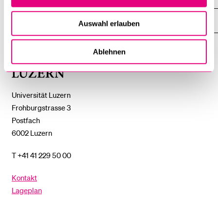
ZEIGE
DAS
%1$S
UNTERMENÜ
EINFACH FINDEN
Auswahl erlauben
ZEIGE
DAS
%1$S
UNTERMENÜ
Ablehnen
Universität
Luzern
Universität Luzern
Frohburgstrasse 3
Postfach
6002 Luzern
T +41 41 229 50 00
Kontakt
Lageplan