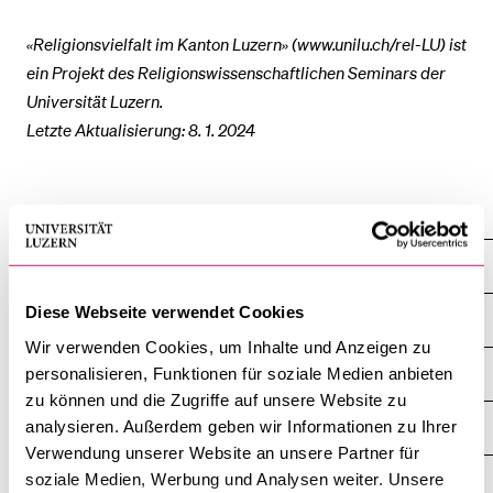
«Religionsvielfalt im Kanton Luzern» (www.unilu.ch/rel-LU) ist
BELIEBTE INHALTE
ein Projekt des Religionswissenschaftlichen Seminars der
Universität Luzern.
Vorlesungsverzeichnis
Letzte Aktualisierung: 8. 1. 2024
Bibliothek
Sportangebot
Religions­wissenschaftliches Seminar
Menuplan Mensa
Anmeldung und Zulassung
Religionsvielfalt im Kanton Luzern
Diese Webseite verwendet Cookies
Übersicht
Wir verwenden Cookies, um Inhalte und Anzeigen zu
Religionsgemeinschaften – Beschreibungen
personalisieren, Funktionen für soziale Medien anbieten
zu können und die Zugriffe auf unsere Website zu
analysieren. Außerdem geben wir Informationen zu Ihrer
Broschüre Religionsvielfalt
Verwendung unserer Website an unsere Partner für
soziale Medien, Werbung und Analysen weiter. Unsere
ReliSnacks to go