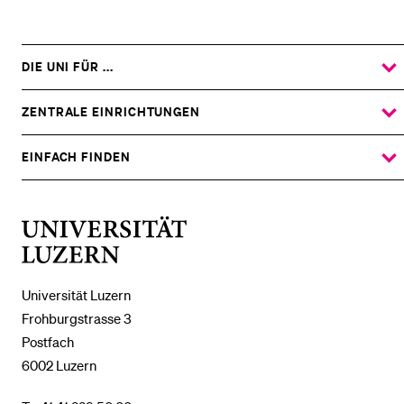
DIE UNI FÜR ...
ZEIGE
DAS
%1$S
UNTERMENÜ
ZENTRALE EINRICHTUNGEN
ZEIGE
DAS
%1$S
UNTERMENÜ
EINFACH FINDEN
ZEIGE
DAS
%1$S
UNTERMENÜ
Universität
Luzern
Universität Luzern
Frohburgstrasse 3
Postfach
6002 Luzern