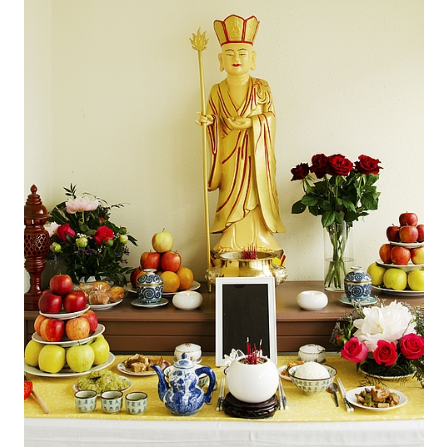
BELIEBTE INHALTE
Vorlesungsverzeichnis
Bibliothek
Sportangebot
Menuplan Mensa
Anmeldung und Zulassung