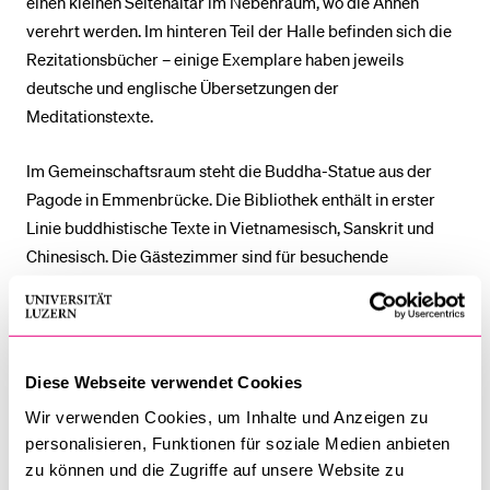
einen kleinen Seitenaltar im Nebenraum, wo die Ahnen
verehrt werden. Im hinteren Teil der Halle befinden sich die
Rezitationsbücher – einige Exemplare haben jeweils
deutsche und englische Übersetzungen der
Meditationstexte.
Im Gemeinschaftsraum steht die Buddha-Statue aus der
Pagode in Emmenbrücke. Die Bibliothek enthält in erster
Linie buddhistische Texte in Vietnamesisch, Sanskrit und
Chinesisch. Die Gästezimmer sind für besuchende
Mönche/Nonnen, aber auch für Seminarteilnehmer.
Der Vietnamesische Buddhismus gehört dem Mahayana-
Zweig an und vereint die Meditationspraxis des
Diese Webseite verwendet Cookies
chinesischen Ch’an-Buddhismus, die vertrauensvolle
Wir verwenden Cookies, um Inhalte und Anzeigen zu
Hingabe an den Buddha Amitabha des «Reinen Landes»
personalisieren, Funktionen für soziale Medien anbieten
sowie die Hochachtung und Verehrung der Ahnen. Im
zu können und die Zugriffe auf unsere Website zu
Tempel treffen sich täglich Laienbuddhisten um 16 Uhr, um