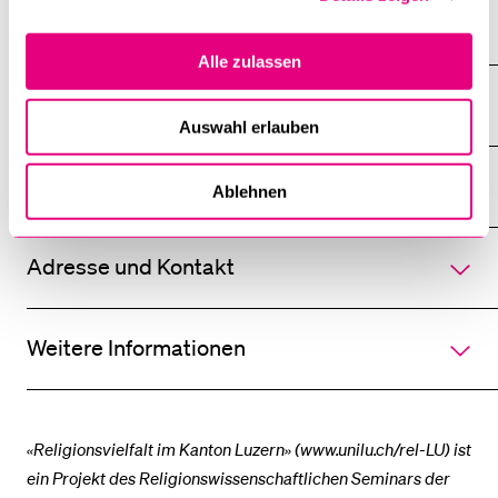
Alle anzeigen
Alle
Alle zulassen
Sektionen
des
Details
Akkordeo
öffnen
Auswahl erlauben
Galerie
Ablehnen
Adresse und Kontakt
Weitere Informationen
«Religionsvielfalt im Kanton Luzern» (www.unilu.ch/rel-LU) ist
ein Projekt des Religionswissenschaftlichen Seminars der