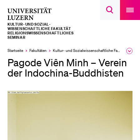
Open
main
Universität
Suchdialog
navigatio
LETZTE SUCHEN
öffnen
overlay
Luzern
KULTUR- UND SOZIAL­­­
Sie haben noch keine Suche getätigt.
WISSENSCHAFTLICHE FAKULTÄT
RELIGIONSWISSENSCHAFTLICHES
SEMINAR
DIE UNI FÜR…
Startseite
Fakultäten
Kultur- und Sozial­­wissenschaftliche Fakultät
Ausk
Schulklassen und Lehrpersonen
des
Pagode Viên Minh – Verein
Brea
Studien­interessierte
Men
der Indochina-Buddhisten
Studierende
Forschende
Mitarbeitende
Alumni
Stellensuchende
Förderer
Medien