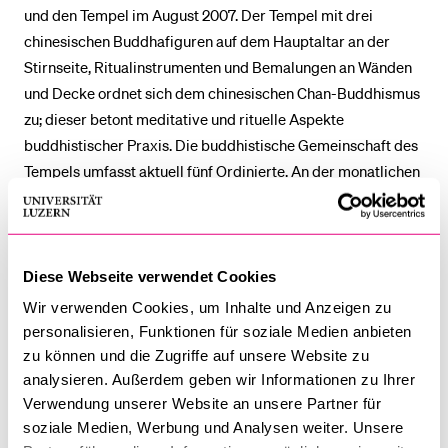
und den Tempel im August 2007. Der Tempel mit drei
chinesischen Buddhafiguren auf dem Hauptaltar an der
Stirnseite, Ritualinstrumenten und Bemalungen an Wänden
und Decke ordnet sich dem chinesischen Chan-Buddhismus
zu; dieser betont meditative und rituelle Aspekte
buddhistischer Praxis. Die buddhistische Gemeinschaft des
Tempels umfasst aktuell fünf Ordinierte. An der monatlichen
Vollmondzeremonie nehmen zehn bis zwanzig Personen teil.
Diese Zeremonie umfasst die 40-minütige Rezitation
buddhistischer Lehrtexte in Chinesisch, zweimal 20 Minuten
Sitzmeditation, unterbrochen von einer zehnminütigen
Diese Webseite verwendet Cookies
Gehmeditation, und die abschliessende Rezitation des Herz-
Wir verwenden Cookies, um Inhalte und Anzeigen zu
Sutra. Zudem wird regelmässig die Praxis der Herz-Sutra-
personalisieren, Funktionen für soziale Medien anbieten
Kalligraphie im Tempel angeboten; das Herz-Sutra bzw. der
zu können und die Zugriffe auf unsere Website zu
Lehrtext gibt zentrale Inhalte des Mahayana-Buddhismus,
analysieren. Außerdem geben wir Informationen zu Ihrer
Verwendung unserer Website an unsere Partner für
auf dem der Chan-Buddhismus fusst, in kompakter Form
soziale Medien, Werbung und Analysen weiter. Unsere
wieder.