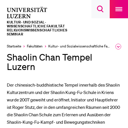
Open
main
Universität
Suchdialog
navigatio
LETZTE SUCHEN
öffnen
overlay
Luzern
KULTUR- UND SOZIAL­­­
Sie haben noch keine Suche getätigt.
WISSENSCHAFTLICHE FAKULTÄT
RELIGIONSWISSENSCHAFTLICHES
SEMINAR
DIE UNI FÜR…
Startseite
Fakultäten
Kultur- und Sozial­­wissenschaftliche Fakultät
Ausk
Schulklassen und Lehrpersonen
des
Shaolin Chan Tempel
Brea
Studien­interessierte
Men
Luzern
Studierende
Forschende
Der chinesisch-buddhistische Tempel innerhalb des Shaolin
Mitarbeitende
Kulturzentrum und der Shaolin Kung-Fu-Schule in Kriens
Alumni
wurde 2007 geweiht und eröffnet. Initiator und Hauptlehrer
ist Roger Stutz, der in den umfangreichen Räumen seit 2000
Stellensuchende
die Shaolin Chan Schule zum Erlernen und Ausüben der
Förderer
Shaolin-Kung-Fu-Kampf- und Bewegungstechniken
Medien