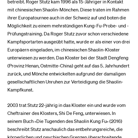
betreibt. Roger Stutz kam 1996 als 15-Jähriger in Kontakt
mit chinesischen Shaolin-Mönchen. Diese traten im Rahmen
ihrer Europatournee auch in der Schweiz auf und boten die
BELIEBTE INHALTE
Möglichkeit zu einem mehrstündigen Kung-Fu-Probe- und -
Vorlesungsverzeichnis
Prüfungstraining. Da Roger Stutz zuvor schon verschiedene
Bibliothek
Kampfsportarten ausgeübt hatte, wurde er als einer von drei
Europäern eingeladen, im chinesischen Shaolin-Kloster
Sportangebot
unterwiesen zu werden. Das Kloster bei der Stadt Dengfeng
Menuplan Mensa
(Provinz Henan, Ostmitte-China) geht auf das 5. Jahrhundert
Anmeldung und Zulassung
zurück, und Mönche entwickelten aufgrund der damaligen
gesellschaftlichen Unruhen zur Verteidigung die Shaolin-
Kampfkunst.
2003 trat Stutz 22-jährig in das Kloster ein und wurde vom
Cheftrainer des Klosters, Shi De Feng, unterwiesen. In
seinem Buch «Die Tugenden des Shaolin Kung Fu» (2016)
beschreibt Stutz anschaulich das entbehrungsreiche, die
körperlichen und psychischen Grenzen überschreitende