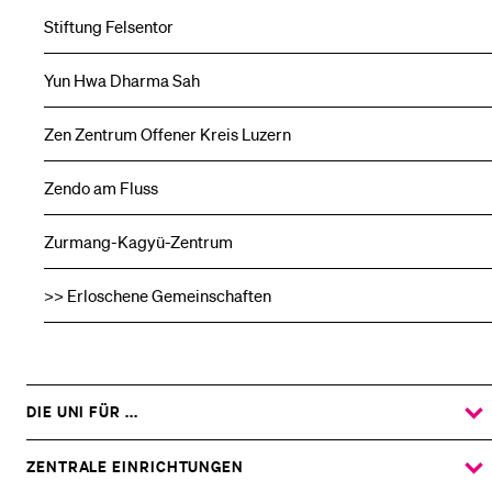
Stiftung Felsentor
Yun Hwa Dharma Sah
Zen Zentrum Offener Kreis Luzern
Zendo am Fluss
Zurmang-Kagyü-Zentrum
>> Erloschene Gemeinschaften
DIE UNI FÜR ...
ZEIGE
DAS
%1$S
UNTERMENÜ
ZENTRALE EINRICHTUNGEN
ZEIGE